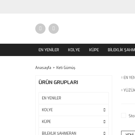
EN YENİLER
KOLYE
KÜPE
BİLEKLİK ŞAH
Anasayfa
Keti Gümüş
EN YE
ÜRÜN GRUPLARI
YÜZÜ
EN YENİLER
KOLYE
Sto
KÜPE
BİLEKLİK ŞAHMERAN