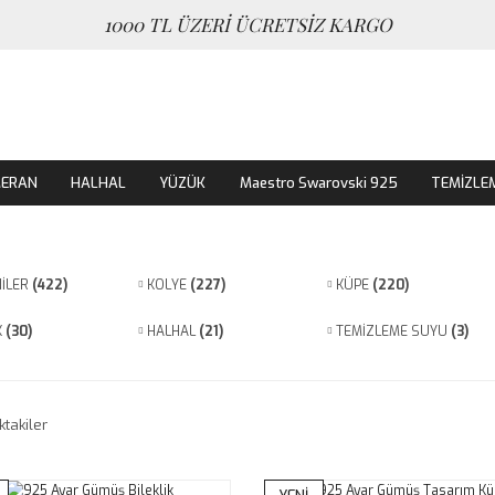
1000 TL ÜZERİ ÜCRETSİZ KARGO
MERAN
HALHAL
YÜZÜK
Maestro Swarovski 925
TEMİZLE
NİLER
(422)
KOLYE
(227)
KÜPE
(220)
K
(30)
HALHAL
(21)
TEMİZLEME SUYU
(3)
ktakiler