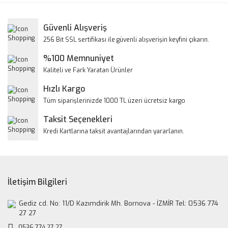
Görüş ve önerileriniz için teşekkür ederiz.
Yorum Yaz
Güvenli Alışveriş
Ürün resmi kalitesiz, bozuk veya görüntülenemiyor.
256 Bit SSL sertifikası ile güvenli alışverişin keyfini çıkarın.
Ürün açıklamasında eksik bilgiler bulunuyor.
%100 Memnuniyet
Ürün bilgilerinde hatalar bulunuyor.
Kaliteli ve Fark Yaratan Ürünler
Ürün fiyatı diğer sitelerden daha pahalı.
Hızlı Kargo
Bu ürüne benzer farklı alternatifler olmalı.
Tüm siparişlerinizde 1000 TL üzeri ücretsiz kargo
Taksit Seçenekleri
Kredi Kartlarına taksit avantajlarından yararlanın.
Gönder
İletişim Bilgileri
Gediz cd. No: 11/D Kazımdirik Mh. Bornova - İZMİR Tel: 0536 774
27 27
0536 774 27 27