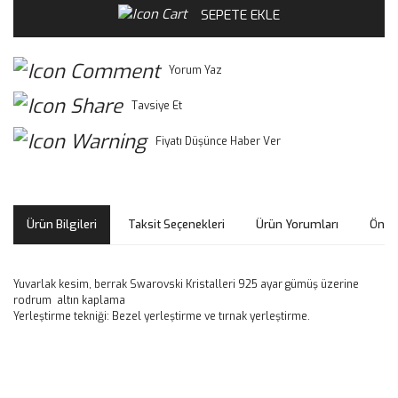
SEPETE EKLE
Yorum Yaz
Tavsiye Et
Fiyatı Düşünce Haber Ver
Ürün Bilgileri
Taksit Seçenekleri
Ürün Yorumları
Öneri
Yuvarlak kesim, berrak Swarovski Kristalleri 925 ayar gümüş üzerine
rodrum altın kaplama
Yerleştirme tekniği: Bezel yerleştirme ve tırnak yerleştirme.
Bu ürünün fiyat bilgisi, resim, ürün açıklamalarında ve diğer
konularda yetersiz gördüğünüz noktaları öneri formunu
Bu ürüne ilk yorumu siz yapın!
kullanarak tarafımıza iletebilirsiniz.