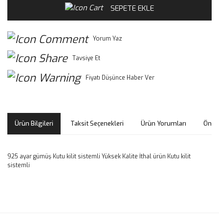
SEPETE EKLE
Yorum Yaz
Tavsiye Et
Fiyatı Düşünce Haber Ver
Ürün Bilgileri
Taksit Seçenekleri
Ürün Yorumları
Öneri
925 ayar gümüş Kutu kilit sistemli Yüksek Kalite İthal ürün Kutu kilit
sistemli
Bu ürünün fiyat bilgisi, resim, ürün açıklamalarında ve diğer
konularda yetersiz gördüğünüz noktaları öneri formunu
Bu ürüne ilk yorumu siz yapın!
kullanarak tarafımıza iletebilirsiniz.
Görüş ve önerileriniz için teşekkür ederiz.