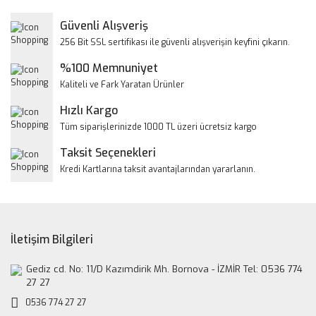
Yorum Yaz
Güvenli Alışveriş
Ürün resmi kalitesiz, bozuk veya görüntülenemiyor.
256 Bit SSL sertifikası ile güvenli alışverişin keyfini çıkarın.
Ürün açıklamasında eksik bilgiler bulunuyor.
%100 Memnuniyet
Ürün bilgilerinde hatalar bulunuyor.
Kaliteli ve Fark Yaratan Ürünler
Ürün fiyatı diğer sitelerden daha pahalı.
Hızlı Kargo
Bu ürüne benzer farklı alternatifler olmalı.
Tüm siparişlerinizde 1000 TL üzeri ücretsiz kargo
Taksit Seçenekleri
Kredi Kartlarına taksit avantajlarından yararlanın.
Gönder
İletişim Bilgileri
Gediz cd. No: 11/D Kazımdirik Mh. Bornova - İZMİR Tel: 0536 774
27 27
0536 774 27 27