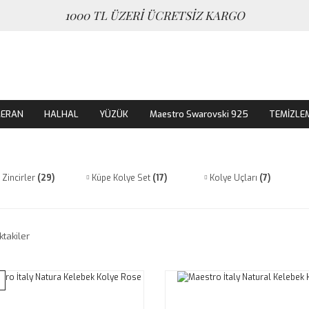
1000 TL ÜZERİ ÜCRETSİZ KARGO
MERAN
HALHAL
YÜZÜK
Maestro Swarovski 925
TEMİZLE
 Zincirler
(29)
Küpe Kolye Set
(17)
Kolye Uçları
(7)
ktakiler