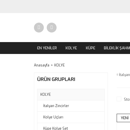
EN YENİLER
KOLYE
KÜPE
BİLEKLİK ŞAH
Anasayfa
KOLYE
İtalyan
ÜRÜN GRUPLARI
KOLYE
Sto
İtalyan Zincirler
Kolye Uçları
YENİ
Küpe Kolye Set