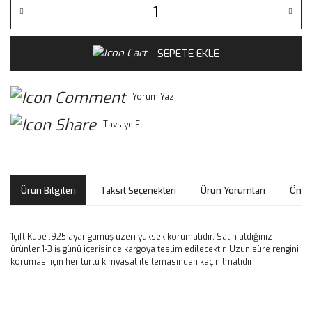
SEPETE EKLE
Yorum Yaz
Tavsiye Et
Ürün Bilgileri
Taksit Seçenekleri
Ürün Yorumları
Öneri
1çift Küpe ,925 ayar gümüş üzeri yüksek korumalıdır. Satın aldığınız
ürünler 1-3 iş günü içerisinde kargoya teslim edilecektir. Uzun süre rengini
koruması için her türlü kimyasal ile temasından kaçınılmalıdır.
Bu ürünün fiyat bilgisi, resim, ürün açıklamalarında ve diğer
konularda yetersiz gördüğünüz noktaları öneri formunu