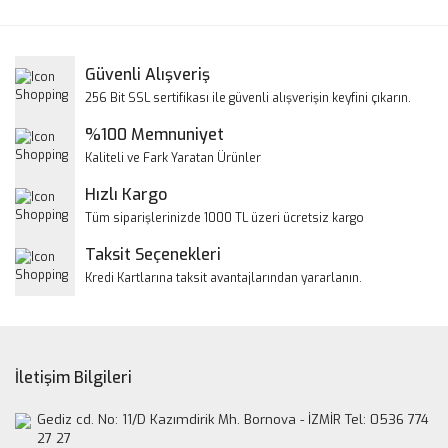
Bu ürüne ilk yorumu siz yapın!
kullanarak tarafımıza iletebilirsiniz.
Görüş ve önerileriniz için teşekkür ederiz.
Yorum Yaz
Güvenli Alışveriş
Ürün resmi kalitesiz, bozuk veya görüntülenemiyor.
256 Bit SSL sertifikası ile güvenli alışverişin keyfini çıkarın.
Ürün açıklamasında eksik bilgiler bulunuyor.
%100 Memnuniyet
Ürün bilgilerinde hatalar bulunuyor.
Kaliteli ve Fark Yaratan Ürünler
Ürün fiyatı diğer sitelerden daha pahalı.
Hızlı Kargo
Bu ürüne benzer farklı alternatifler olmalı.
Tüm siparişlerinizde 1000 TL üzeri ücretsiz kargo
Taksit Seçenekleri
Kredi Kartlarına taksit avantajlarından yararlanın.
Gönder
İletişim Bilgileri
Gediz cd. No: 11/D Kazımdirik Mh. Bornova - İZMİR Tel: 0536 774
27 27