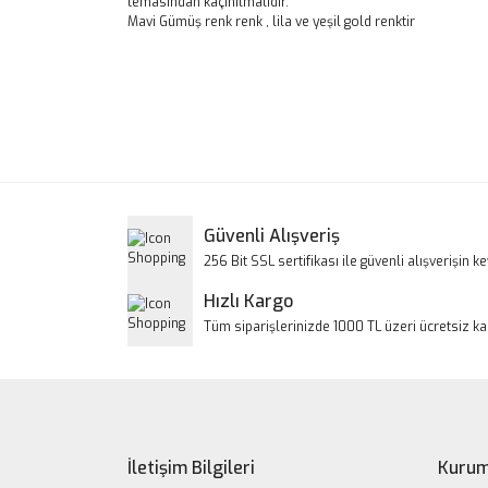
temasından kaçınılmalıdır.
Mavi Gümüş renk renk , lila ve yeşil gold renktir
Bu ürünün fiyat bilgisi, resim, ürün açıklamalarınd
Görüş ve önerileriniz için teşekkür ederiz.
Ürün resmi kalitesiz, bozuk veya görüntülenem
Ürün açıklamasında eksik bilgiler bulunuyor.
Ürün bilgilerinde hatalar bulunuyor.
Güvenli Alışveriş
Ürün fiyatı diğer sitelerden daha pahalı.
256 Bit SSL sertifikası ile güvenli alışverişin key
Bu ürüne benzer farklı alternatifler olmalı.
Hızlı Kargo
Tüm siparişlerinizde 1000 TL üzeri ücretsiz k
İletişim Bilgileri
Kurum