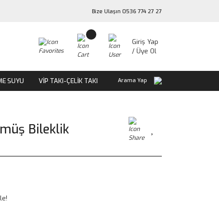
Bize Ulaşın 0536 774 27 27
Giriş Yap
/ Üye Ol
ME SUYU
VİP TAKI-ÇELİK TAKI
Arama Yap
müş Bileklik
le!