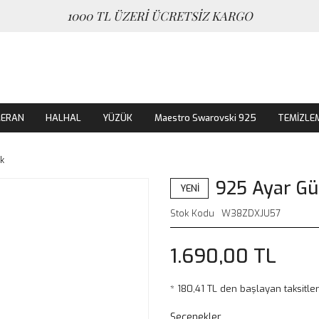
1000 TL ÜZERİ ÜCRETSİZ KARGO
MERAN
HALHAL
YÜZÜK
Maestro Swarovski 925
TEMİZLE
ik
925 Ayar Gü
YENİ
Stok Kodu
W38ZDXJU57
1.690,00 TL
* 180,41 TL den başlayan taksitler
Seçenekler