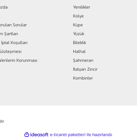
ızda
Yenilikler
Kolye
orulan Sorular
Küpe
m Şartları
Yüzük
 İptal Koşulları
Bileklik
k Sözleşmesi
Halhal
 Verilerin Korunması
Şahmeran
İtalyan Zincir
Kombinler
dır.
ile
ideasoft
e-