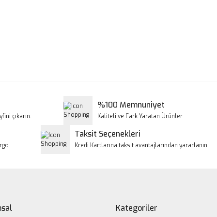
a ve diğer konularda yetersiz gördüğünüz noktaları öneri formunu kullanar
Bu ürüne ilk yorumu siz yapın!
iyor.
Yorum Yaz
%100 Memnuniyet
fini çıkarın.
Kaliteli ve Fark Yaratan Ürünler
Taksit Seçenekleri
argo
Kredi Kartlarına taksit avantajlarından yararlanın.
Gönder
sal
Kategoriler