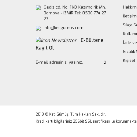
Gediz cd. No: 11/D Kazımdirik Mh.
Hakkım
Bornova - İZMİR Tel: 0536 774 27
İletişim
27
Sıkça S
info@ketigumus.com
Kullanı
E-Bültene
İade ve
Kayıt Ol
Gizlili
Kişisel
2019 © Keti Gümüş. Tüm Hakları Saklıdır.
Kredi kartı bilgileriniz 256bit SSL sertifikası ile korunmakta