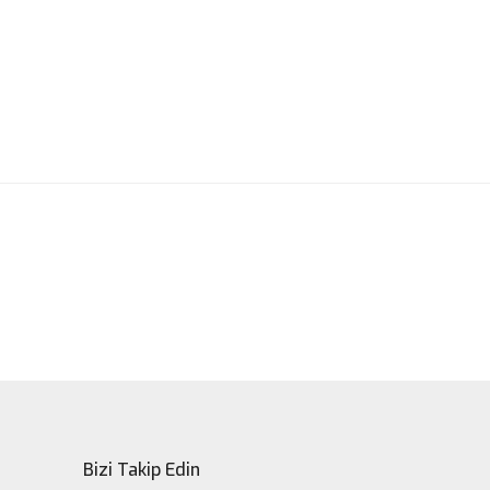
ak tarafımıza iletebilirsiniz.
Bizi Takip Edin