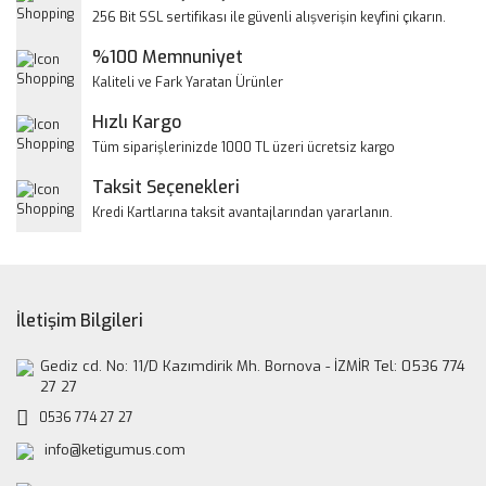
Ürün resmi kalitesiz, bozuk veya görüntülenemiyor.
256 Bit SSL sertifikası ile güvenli alışverişin keyfini çıkarın.
Ürün açıklamasında eksik bilgiler bulunuyor.
%100 Memnuniyet
Ürün bilgilerinde hatalar bulunuyor.
Kaliteli ve Fark Yaratan Ürünler
Ürün fiyatı diğer sitelerden daha pahalı.
Hızlı Kargo
Bu ürüne benzer farklı alternatifler olmalı.
Tüm siparişlerinizde 1000 TL üzeri ücretsiz kargo
Taksit Seçenekleri
Kredi Kartlarına taksit avantajlarından yararlanın.
Gönder
İletişim Bilgileri
Gediz cd. No: 11/D Kazımdirik Mh. Bornova - İZMİR Tel: 0536 774
27 27
0536 774 27 27
info@ketigumus.com