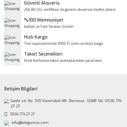
Yorum Yaz
Güvenli Alışveriş
Ürün resmi kalitesiz, bozuk veya görüntülenemiyor.
256 Bit SSL sertifikası ile güvenli alışverişin keyfini çıkarın.
Ürün açıklamasında eksik bilgiler bulunuyor.
%100 Memnuniyet
Ürün bilgilerinde hatalar bulunuyor.
Kaliteli ve Fark Yaratan Ürünler
Ürün fiyatı diğer sitelerden daha pahalı.
Hızlı Kargo
Bu ürüne benzer farklı alternatifler olmalı.
Tüm siparişlerinizde 1000 TL üzeri ücretsiz kargo
Taksit Seçenekleri
Kredi Kartlarına taksit avantajlarından yararlanın.
Gönder
İletişim Bilgileri
Gediz cd. No: 11/D Kazımdirik Mh. Bornova - İZMİR Tel: 0536 774
27 27
0536 774 27 27
info@ketigumus.com