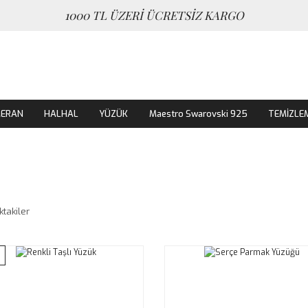
1000 TL ÜZERİ ÜCRETSİZ KARGO
MERAN
HALHAL
YÜZÜK
Maestro Swarovski 925
TEMİZLE
ktakiler