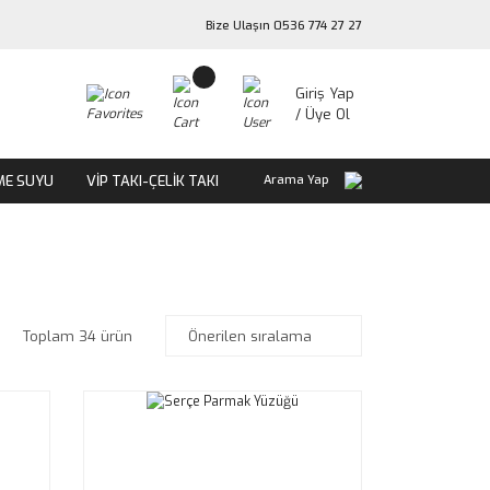
Bize Ulaşın 0536 774 27 27
Giriş Yap
/ Üye Ol
ME SUYU
VİP TAKI-ÇELİK TAKI
Arama Yap
Toplam 34 ürün