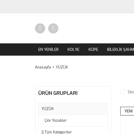
EN YENİLER
KOLYE
KÜPE
BİLEKLİK ŞAH
Anasayfa
YÜZÜK
Sto
ÜRÜN GRUPLARI
YÜZÜK
YENİ
Çıtır Yüzükler
Tüm Kategoriler