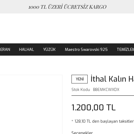
1000 TL ÜZERİ ÜCRETSİZ KARGO
MERAN
HALHAL
YÜZÜK
Maestro Swarovski 925
TEMİZLE
İthal Kalın
YENİ
Stok Kodu
B8EMKCWXDX
1.200,00 TL
* 128,10 TL den başlayan taksitler
Seçenekler