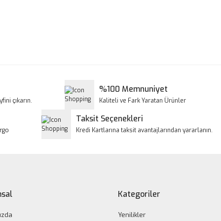
a ve diğer konularda yetersiz gördüğünüz noktaları öneri formunu kullanar
Bu ürüne ilk yorumu siz yapın!
iyor.
Yorum Yaz
%100 Memnuniyet
fini çıkarın.
Kaliteli ve Fark Yaratan Ürünler
Taksit Seçenekleri
argo
Kredi Kartlarına taksit avantajlarından yararlanın.
Gönder
sal
Kategoriler
ızda
Yenilikler