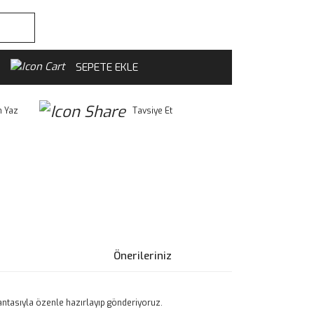
SEPETE EKLE
 Yaz
Tavsiye Et
Önerileriniz
çantasıyla özenle hazırlayıp gönderiyoruz.