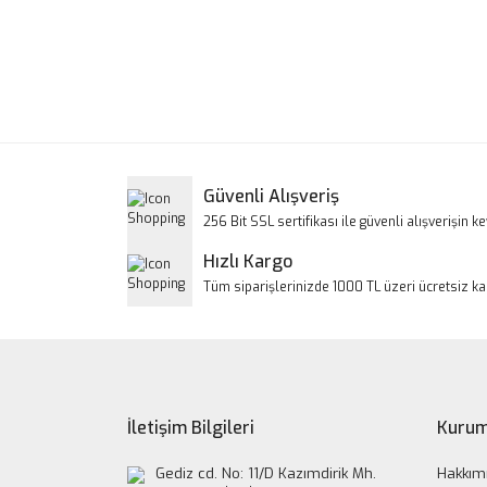
Bu ürünün fiyat bilgisi, resim, ürün açıklamalarınd
Görüş ve önerileriniz için teşekkür ederiz.
Ürün resmi kalitesiz, bozuk veya görüntülenem
Ürün açıklamasında eksik bilgiler bulunuyor.
Ürün bilgilerinde hatalar bulunuyor.
Güvenli Alışveriş
Ürün fiyatı diğer sitelerden daha pahalı.
256 Bit SSL sertifikası ile güvenli alışverişin key
Bu ürüne benzer farklı alternatifler olmalı.
Hızlı Kargo
Tüm siparişlerinizde 1000 TL üzeri ücretsiz k
İletişim Bilgileri
Kurum
Gediz cd. No: 11/D Kazımdirik Mh.
Hakkım