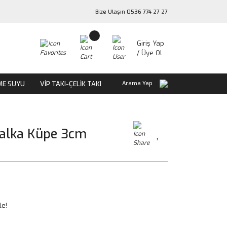
Bize Ulaşın 0536 774 27 27
Giriş Yap
/ Üye Ol
ME SUYU
VİP TAKI-ÇELİK TAKI
Arama Yap
 Halka Küpe 3cm
le!