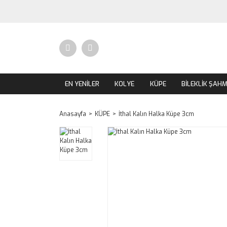
EN YENİLER
KOLYE
KÜPE
BİLEKLİK ŞAH
Anasayfa
KÜPE
İthal Kalın Halka Küpe 3cm