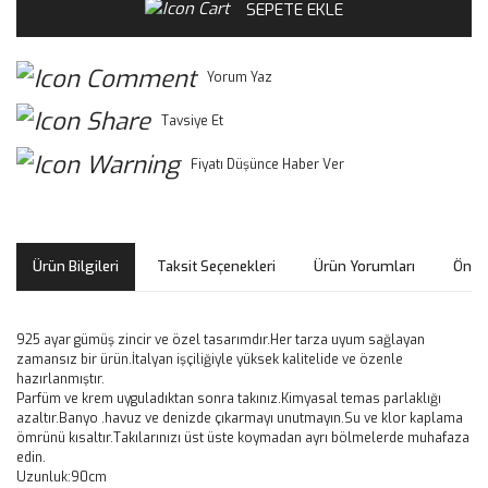
SEPETE EKLE
Yorum Yaz
Tavsiye Et
Fiyatı Düşünce Haber Ver
Ürün Bilgileri
Taksit Seçenekleri
Ürün Yorumları
Öneri
925 ayar gümüş zincir ve özel tasarımdır.Her tarza uyum sağlayan
zamansız bir ürün.İtalyan işçiliğiyle yüksek kalitelide ve özenle
hazırlanmıştır.
Parfüm ve krem uyguladıktan sonra takınız.Kimyasal temas parlaklığı
azaltır.Banyo .havuz ve denizde çıkarmayı unutmayın.Su ve klor kaplama
ömrünü kısaltır.Takılarınızı üst üste koymadan ayrı bölmelerde muhafaza
edin.
Uzunluk:90cm