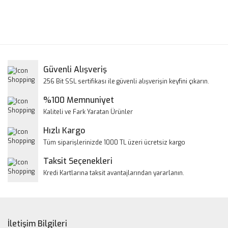
Bu ürünün fiyat bilgisi, resim, ürün açıklamalarında ve diğer
konularda yetersiz gördüğünüz noktaları öneri formunu
Bu ürüne ilk yorumu siz yapın!
kullanarak tarafımıza iletebilirsiniz.
Görüş ve önerileriniz için teşekkür ederiz.
Yorum Yaz
Güvenli Alışveriş
Ürün resmi kalitesiz, bozuk veya görüntülenemiyor.
256 Bit SSL sertifikası ile güvenli alışverişin keyfini çıkarın.
Ürün açıklamasında eksik bilgiler bulunuyor.
%100 Memnuniyet
Ürün bilgilerinde hatalar bulunuyor.
Kaliteli ve Fark Yaratan Ürünler
Ürün fiyatı diğer sitelerden daha pahalı.
Hızlı Kargo
Bu ürüne benzer farklı alternatifler olmalı.
Tüm siparişlerinizde 1000 TL üzeri ücretsiz kargo
Taksit Seçenekleri
Kredi Kartlarına taksit avantajlarından yararlanın.
Gönder
İletişim Bilgileri