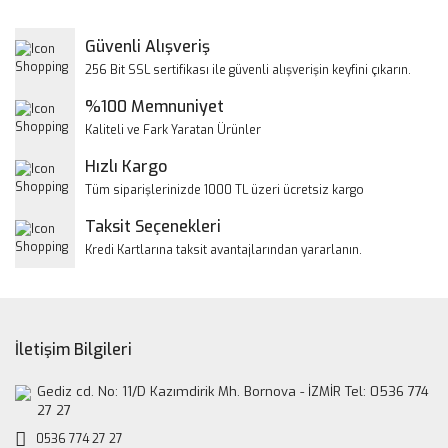
Görüş ve önerileriniz için teşekkür ederiz.
Yorum Yaz
Güvenli Alışveriş
Ürün resmi kalitesiz, bozuk veya görüntülenemiyor.
256 Bit SSL sertifikası ile güvenli alışverişin keyfini çıkarın.
Ürün açıklamasında eksik bilgiler bulunuyor.
%100 Memnuniyet
Ürün bilgilerinde hatalar bulunuyor.
Kaliteli ve Fark Yaratan Ürünler
Ürün fiyatı diğer sitelerden daha pahalı.
Hızlı Kargo
Bu ürüne benzer farklı alternatifler olmalı.
Tüm siparişlerinizde 1000 TL üzeri ücretsiz kargo
Taksit Seçenekleri
Kredi Kartlarına taksit avantajlarından yararlanın.
Gönder
İletişim Bilgileri
Gediz cd. No: 11/D Kazımdirik Mh. Bornova - İZMİR Tel: 0536 774
27 27
0536 774 27 27