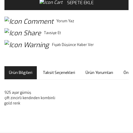
SEPETE EKLE
Yorum Yaz
Tavsiye Et
Fiyatı Düşünce Haber Ver
Ürün Bilgileri
Taksit Seçenekleri
Ürün Yorumları
Öneri
925 ayar gümüş
çift zincirli kendinden kombinli
gold renk
Bu ürünün fiyat bilgisi, resim, ürün açıklamalarında ve diğer
konularda yetersiz gördüğünüz noktaları öneri formunu
Bu ürüne ilk yorumu siz yapın!
kullanarak tarafımıza iletebilirsiniz.