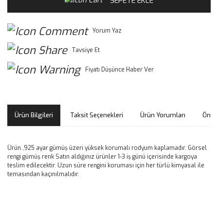
SEPETE EKLE
Yorum Yaz
Tavsiye Et
Fiyatı Düşünce Haber Ver
Ürün Bilgileri
Taksit Seçenekleri
Ürün Yorumları
Öneri
Ürün ,925 ayar gümüş üzeri yüksek korumalı rodyum kaplamadır. Görsel
rengi gümüş renk Satın aldığınız ürünler 1-3 iş günü içerisinde kargoya
teslim edilecektir. Uzun süre rengini koruması için her türlü kimyasal ile
temasından kaçınılmalıdır.
Bu ürünün fiyat bilgisi, resim, ürün açıklamalarında ve diğer
konularda yetersiz gördüğünüz noktaları öneri formunu
Bu ürüne ilk yorumu siz yapın!
kullanarak tarafımıza iletebilirsiniz.