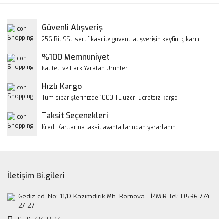
Görüş ve önerileriniz için teşekkür ederiz.
Yorum Yaz
Güvenli Alışveriş
Ürün resmi kalitesiz, bozuk veya görüntülenemiyor.
256 Bit SSL sertifikası ile güvenli alışverişin keyfini çıkarın.
Ürün açıklamasında eksik bilgiler bulunuyor.
%100 Memnuniyet
Ürün bilgilerinde hatalar bulunuyor.
Kaliteli ve Fark Yaratan Ürünler
Ürün fiyatı diğer sitelerden daha pahalı.
Hızlı Kargo
Bu ürüne benzer farklı alternatifler olmalı.
Tüm siparişlerinizde 1000 TL üzeri ücretsiz kargo
Taksit Seçenekleri
Kredi Kartlarına taksit avantajlarından yararlanın.
Gönder
İletişim Bilgileri
Gediz cd. No: 11/D Kazımdirik Mh. Bornova - İZMİR Tel: 0536 774
27 27