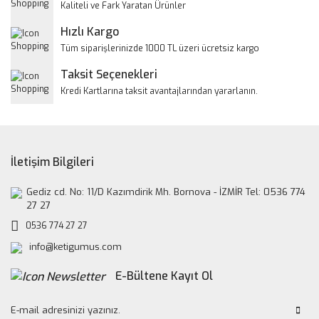
Kaliteli ve Fark Yaratan Ürünler
Ürün fiyatı diğer sitelerden daha pahalı.
Hızlı Kargo
Bu ürüne benzer farklı alternatifler olmalı.
Tüm siparişlerinizde 1000 TL üzeri ücretsiz kargo
Taksit Seçenekleri
Kredi Kartlarına taksit avantajlarından yararlanın.
Gönder
İletişim Bilgileri
Gediz cd. No: 11/D Kazımdirik Mh. Bornova - İZMİR Tel: 0536 774
27 27
0536 774 27 27
info@ketigumus.com
E-Bültene Kayıt Ol