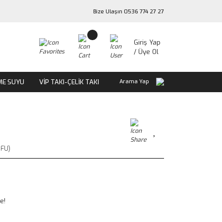
Bize Ulaşın 0536 774 27 27
Giriş Yap
/ Üye Ol
ME SUYU
VİP TAKI-ÇELİK TAKI
Arama Yap
FU)
e!