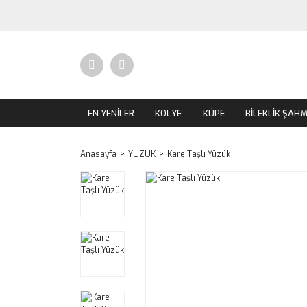
EN YENİLER
KOLYE
KÜPE
BİLEKLİK ŞAH
Anasayfa
YÜZÜK
Kare Taşlı Yüzük