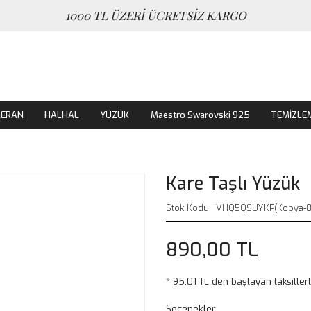
1000 TL ÜZERİ ÜCRETSİZ KARGO
MERAN
HALHAL
YÜZÜK
Maestro Swarovski 925
TEMİZLE
Kare Taşlı Yüzük
Stok Kodu
VHQ5QSUYKP(Kopya-8
890,00 TL
* 95,01 TL den başlayan taksitlerl
Seçenekler