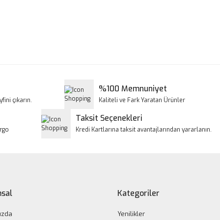
a ve diğer konularda yetersiz gördüğünüz noktaları öneri formunu kullanar
Bu ürüne ilk yorumu siz yapın!
iyor.
Yorum Yaz
%100 Memnuniyet
fini çıkarın.
Kaliteli ve Fark Yaratan Ürünler
Taksit Seçenekleri
argo
Kredi Kartlarına taksit avantajlarından yararlanın.
Gönder
sal
Kategoriler
ızda
Yenilikler