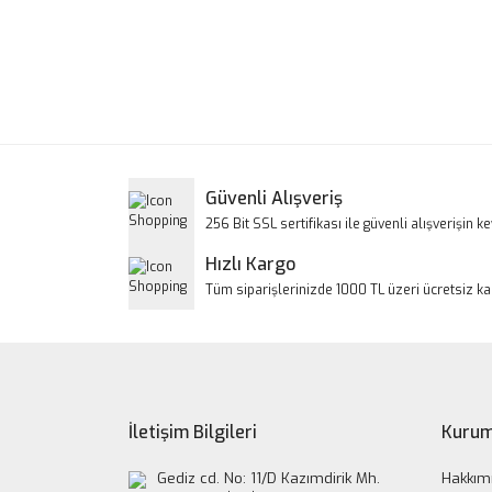
Bu ürünün fiyat bilgisi, resim, ürün açıklamalarınd
Görüş ve önerileriniz için teşekkür ederiz.
Ürün resmi kalitesiz, bozuk veya görüntülenem
Ürün açıklamasında eksik bilgiler bulunuyor.
Ürün bilgilerinde hatalar bulunuyor.
Güvenli Alışveriş
Ürün fiyatı diğer sitelerden daha pahalı.
256 Bit SSL sertifikası ile güvenli alışverişin key
Bu ürüne benzer farklı alternatifler olmalı.
Hızlı Kargo
Tüm siparişlerinizde 1000 TL üzeri ücretsiz k
İletişim Bilgileri
Kurum
Gediz cd. No: 11/D Kazımdirik Mh.
Hakkım