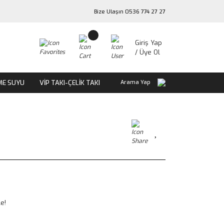
Bize Ulaşın 0536 774 27 27
Giriş Yap
/ Üye Ol
ME SUYU
VİP TAKI-ÇELİK TAKI
Arama Yap
e!