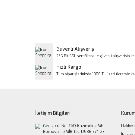
Bu ürünün fiyat bilgisi, resim, ürün açıklamalarınd
Görüş ve önerileriniz için teşekkür ederiz.
Ürün resmi kalitesiz, bozuk veya görüntülenem
Ürün açıklamasında eksik bilgiler bulunuyor.
Ürün bilgilerinde hatalar bulunuyor.
Güvenli Alışveriş
Ürün fiyatı diğer sitelerden daha pahalı.
256 Bit SSL sertifikası ile güvenli alışverişin key
Bu ürüne benzer farklı alternatifler olmalı.
Hızlı Kargo
Tüm siparişlerinizde 1000 TL üzeri ücretsiz k
İletişim Bilgileri
Kurum
Gediz cd. No: 11/D Kazımdirik Mh.
Hakkım
Bornova - İZMİR Tel: 0536 774 27
İletişim