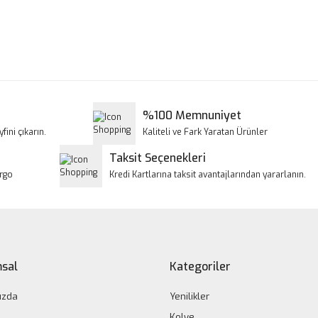
a ve diğer konularda yetersiz gördüğünüz noktaları öneri formunu kullanar
Bu ürüne ilk yorumu siz yapın!
iyor.
Yorum Yaz
%100 Memnuniyet
fini çıkarın.
Kaliteli ve Fark Yaratan Ürünler
Taksit Seçenekleri
argo
Kredi Kartlarına taksit avantajlarından yararlanın.
Gönder
sal
Kategoriler
ızda
Yenilikler
Kolye