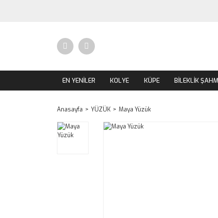
EN YENİLER
KOLYE
KÜPE
BİLEKLİK ŞAH
Anasayfa
YÜZÜK
Maya Yüzük