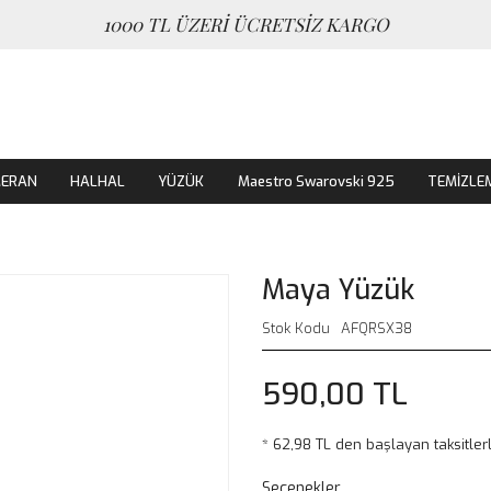
1000 TL ÜZERİ ÜCRETSİZ KARGO
MERAN
HALHAL
YÜZÜK
Maestro Swarovski 925
TEMİZLE
Maya Yüzük
Stok Kodu
AFQRSX38
590,00 TL
* 62,98 TL den başlayan taksitlerl
Seçenekler