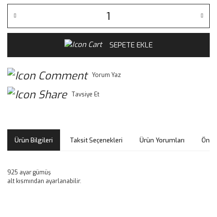
SEPETE EKLE
Yorum Yaz
Tavsiye Et
Ürün Bilgileri
Taksit Seçenekleri
Ürün Yorumları
Öneri
925 ayar gümüş
alt kısmından ayarlanabilir.
Bu ürünün fiyat bilgisi, resim, ürün açıklamalarında ve diğer
konularda yetersiz gördüğünüz noktaları öneri formunu