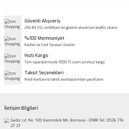
Bu ürüne ilk yorumu siz yapın!
kullanarak tarafımıza iletebilirsiniz.
Görüş ve önerileriniz için teşekkür ederiz.
Yorum Yaz
Güvenli Alışveriş
Ürün resmi kalitesiz, bozuk veya görüntülenemiyor.
256 Bit SSL sertifikası ile güvenli alışverişin keyfini çıkarın.
Ürün açıklamasında eksik bilgiler bulunuyor.
%100 Memnuniyet
Ürün bilgilerinde hatalar bulunuyor.
Kaliteli ve Fark Yaratan Ürünler
Ürün fiyatı diğer sitelerden daha pahalı.
Hızlı Kargo
Bu ürüne benzer farklı alternatifler olmalı.
Tüm siparişlerinizde 1000 TL üzeri ücretsiz kargo
Taksit Seçenekleri
Kredi Kartlarına taksit avantajlarından yararlanın.
Gönder
İletişim Bilgileri
Gediz cd. No: 11/D Kazımdirik Mh. Bornova - İZMİR Tel: 0536 774
27 27