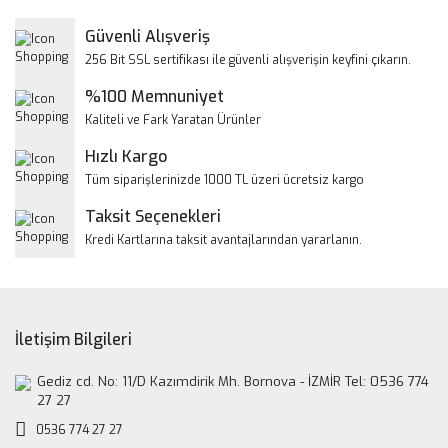
Yorum Yaz
Güvenli Alışveriş
Ürün resmi kalitesiz, bozuk veya görüntülenemiyor.
256 Bit SSL sertifikası ile güvenli alışverişin keyfini çıkarın.
Ürün açıklamasında eksik bilgiler bulunuyor.
%100 Memnuniyet
Ürün bilgilerinde hatalar bulunuyor.
Kaliteli ve Fark Yaratan Ürünler
Ürün fiyatı diğer sitelerden daha pahalı.
Hızlı Kargo
Bu ürüne benzer farklı alternatifler olmalı.
Tüm siparişlerinizde 1000 TL üzeri ücretsiz kargo
Taksit Seçenekleri
Kredi Kartlarına taksit avantajlarından yararlanın.
Gönder
İletişim Bilgileri
Gediz cd. No: 11/D Kazımdirik Mh. Bornova - İZMİR Tel: 0536 774
27 27
0536 774 27 27