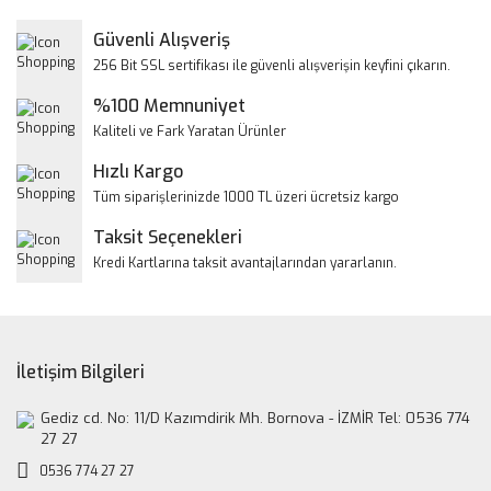
Yorum Yaz
Güvenli Alışveriş
Ürün resmi kalitesiz, bozuk veya görüntülenemiyor.
256 Bit SSL sertifikası ile güvenli alışverişin keyfini çıkarın.
Ürün açıklamasında eksik bilgiler bulunuyor.
%100 Memnuniyet
Ürün bilgilerinde hatalar bulunuyor.
Kaliteli ve Fark Yaratan Ürünler
Ürün fiyatı diğer sitelerden daha pahalı.
Hızlı Kargo
Bu ürüne benzer farklı alternatifler olmalı.
Tüm siparişlerinizde 1000 TL üzeri ücretsiz kargo
Taksit Seçenekleri
Kredi Kartlarına taksit avantajlarından yararlanın.
Gönder
İletişim Bilgileri
Gediz cd. No: 11/D Kazımdirik Mh. Bornova - İZMİR Tel: 0536 774
27 27
0536 774 27 27