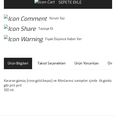
SEPETE EKLE
Yorum Yaz
Tavsiye Et
Fiyatı Düşünce Haber Ver
Ürün Bilgileri
Taksit Seçenekleri
Ürün Yorumları
Öneri
Kararan gümüş (rose,gold,beyaz) ve Altınlarınız saniyeler içinde ilk günkü
gibi pırıl pırıl
100 ml .
Bu ürünün fiyat bilgisi, resim, ürün açıklamalarında ve diğer
konularda yetersiz gördüğünüz noktaları öneri formunu
Bu ürüne ilk yorumu siz yapın!
kullanarak tarafımıza iletebilirsiniz.