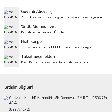
Görüş ve önerileriniz için teşekkür ederiz.
Yorum Yaz
Güvenli Alışveriş
Ürün resmi kalitesiz, bozuk veya görüntülenemiyor.
256 Bit SSL sertifikası ile güvenli alışverişin keyfini çıkarın.
Ürün açıklamasında eksik bilgiler bulunuyor.
%100 Memnuniyet
Ürün bilgilerinde hatalar bulunuyor.
Kaliteli ve Fark Yaratan Ürünler
Ürün fiyatı diğer sitelerden daha pahalı.
Hızlı Kargo
Bu ürüne benzer farklı alternatifler olmalı.
Tüm siparişlerinizde 1000 TL üzeri ücretsiz kargo
Taksit Seçenekleri
Kredi Kartlarına taksit avantajlarından yararlanın.
Gönder
İletişim Bilgileri
Gediz cd. No: 11/D Kazımdirik Mh. Bornova - İZMİR Tel: 0536 774
27 27
0536 774 27 27