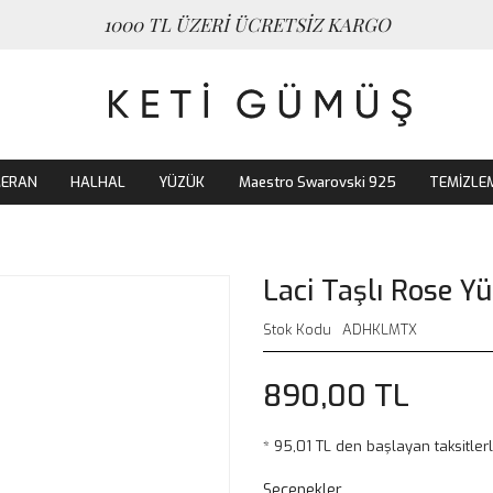
1000 TL ÜZERİ ÜCRETSİZ KARGO
MERAN
HALHAL
YÜZÜK
Maestro Swarovski 925
TEMİZLE
Laci Taşlı Rose Y
Stok Kodu
ADHKLMTX
890,00 TL
* 95,01 TL den başlayan taksitlerl
Seçenekler