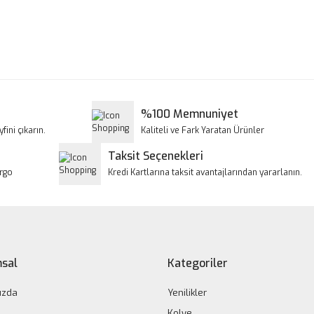
a ve diğer konularda yetersiz gördüğünüz noktaları öneri formunu kullanar
Bu ürüne ilk yorumu siz yapın!
iyor.
Yorum Yaz
%100 Memnuniyet
fini çıkarın.
Kaliteli ve Fark Yaratan Ürünler
Taksit Seçenekleri
argo
Kredi Kartlarına taksit avantajlarından yararlanın.
Gönder
sal
Kategoriler
ızda
Yenilikler
Kolye