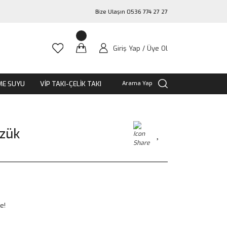
Bize Ulaşın 0536 774 27 27
Giriş Yap / Üye Ol
ME SUYU
VİP TAKI-ÇELİK TAKI
Arama Yap
üzük
e!