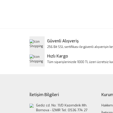
Bu ürünün fiyat bilgisi, resim, ürün açıklamalarınd
Görüş ve önerileriniz için teşekkür ederiz.
Ürün resmi kalitesiz, bozuk veya görüntülenem
Ürün açıklamasında eksik bilgiler bulunuyor.
Ürün bilgilerinde hatalar bulunuyor.
Güvenli Alışveriş
Ürün fiyatı diğer sitelerden daha pahalı.
256 Bit SSL sertifikası ile güvenli alışverişin key
Bu ürüne benzer farklı alternatifler olmalı.
Hızlı Kargo
Tüm siparişlerinizde 1000 TL üzeri ücretsiz k
İletişim Bilgileri
Kurum
Gediz cd. No: 11/D Kazımdirik Mh.
Hakkım
Bornova - İZMİR Tel: 0536 774 27
İletişim