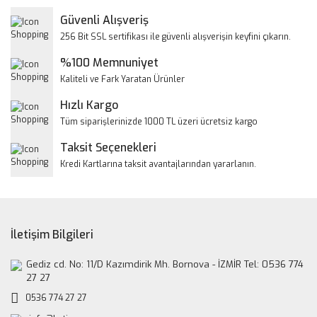
Yorum Yaz
Güvenli Alışveriş
Ürün resmi kalitesiz, bozuk veya görüntülenemiyor.
256 Bit SSL sertifikası ile güvenli alışverişin keyfini çıkarın.
Ürün açıklamasında eksik bilgiler bulunuyor.
%100 Memnuniyet
Ürün bilgilerinde hatalar bulunuyor.
Kaliteli ve Fark Yaratan Ürünler
Ürün fiyatı diğer sitelerden daha pahalı.
Hızlı Kargo
Bu ürüne benzer farklı alternatifler olmalı.
Tüm siparişlerinizde 1000 TL üzeri ücretsiz kargo
Taksit Seçenekleri
Kredi Kartlarına taksit avantajlarından yararlanın.
Gönder
İletişim Bilgileri
Gediz cd. No: 11/D Kazımdirik Mh. Bornova - İZMİR Tel: 0536 774
27 27
0536 774 27 27