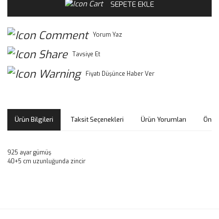
SEPETE EKLE
Yorum Yaz
Tavsiye Et
Fiyatı Düşünce Haber Ver
Ürün Bilgileri
Taksit Seçenekleri
Ürün Yorumları
Öneri
925 ayar gümüş
40+5 cm uzunluğunda zincir
Bu ürünün fiyat bilgisi, resim, ürün açıklamalarında ve diğer
konularda yetersiz gördüğünüz noktaları öneri formunu
Bu ürüne ilk yorumu siz yapın!
kullanarak tarafımıza iletebilirsiniz.
Görüş ve önerileriniz için teşekkür ederiz.