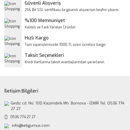
Yorum Yaz
Güvenli Alışveriş
Ürün resmi kalitesiz, bozuk veya görüntülenemiyor.
256 Bit SSL sertifikası ile güvenli alışverişin keyfini çıkarın.
Ürün açıklamasında eksik bilgiler bulunuyor.
%100 Memnuniyet
Ürün bilgilerinde hatalar bulunuyor.
Kaliteli ve Fark Yaratan Ürünler
Ürün fiyatı diğer sitelerden daha pahalı.
Hızlı Kargo
Bu ürüne benzer farklı alternatifler olmalı.
Tüm siparişlerinizde 1000 TL üzeri ücretsiz kargo
Taksit Seçenekleri
Kredi Kartlarına taksit avantajlarından yararlanın.
Gönder
İletişim Bilgileri
Gediz cd. No: 11/D Kazımdirik Mh. Bornova - İZMİR Tel: 0536 774
27 27
0536 774 27 27
info@ketigumus.com