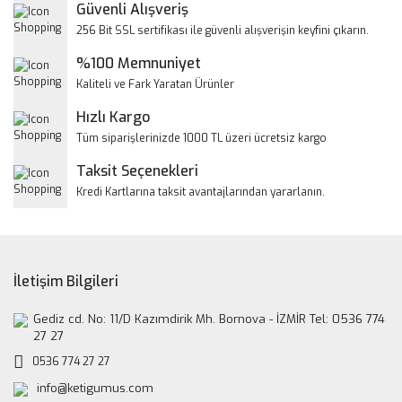
Yorum Yaz
Güvenli Alışveriş
Ürün resmi kalitesiz, bozuk veya görüntülenemiyor.
256 Bit SSL sertifikası ile güvenli alışverişin keyfini çıkarın.
Ürün açıklamasında eksik bilgiler bulunuyor.
%100 Memnuniyet
Ürün bilgilerinde hatalar bulunuyor.
Kaliteli ve Fark Yaratan Ürünler
Ürün fiyatı diğer sitelerden daha pahalı.
Hızlı Kargo
Bu ürüne benzer farklı alternatifler olmalı.
Tüm siparişlerinizde 1000 TL üzeri ücretsiz kargo
Taksit Seçenekleri
Kredi Kartlarına taksit avantajlarından yararlanın.
Gönder
İletişim Bilgileri
Gediz cd. No: 11/D Kazımdirik Mh. Bornova - İZMİR Tel: 0536 774
27 27
0536 774 27 27
info@ketigumus.com