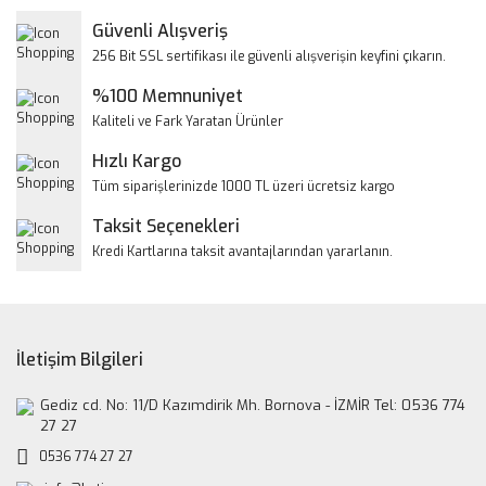
Yorum Yaz
Güvenli Alışveriş
Ürün resmi kalitesiz, bozuk veya görüntülenemiyor.
256 Bit SSL sertifikası ile güvenli alışverişin keyfini çıkarın.
Ürün açıklamasında eksik bilgiler bulunuyor.
%100 Memnuniyet
Ürün bilgilerinde hatalar bulunuyor.
Kaliteli ve Fark Yaratan Ürünler
Ürün fiyatı diğer sitelerden daha pahalı.
Hızlı Kargo
Bu ürüne benzer farklı alternatifler olmalı.
Tüm siparişlerinizde 1000 TL üzeri ücretsiz kargo
Taksit Seçenekleri
Kredi Kartlarına taksit avantajlarından yararlanın.
Gönder
İletişim Bilgileri
Gediz cd. No: 11/D Kazımdirik Mh. Bornova - İZMİR Tel: 0536 774
27 27
0536 774 27 27