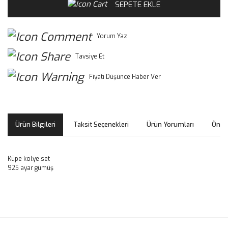
SEPETE EKLE
Yorum Yaz
Tavsiye Et
Fiyatı Düşünce Haber Ver
Ürün Bilgileri
Taksit Seçenekleri
Ürün Yorumları
Öneri
Küpe kolye set
925 ayar gümüş
Bu ürünün fiyat bilgisi, resim, ürün açıklamalarında ve diğer
konularda yetersiz gördüğünüz noktaları öneri formunu
Bu ürüne ilk yorumu siz yapın!
kullanarak tarafımıza iletebilirsiniz.
Görüş ve önerileriniz için teşekkür ederiz.