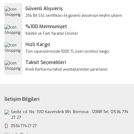
Yorum Yaz
Güvenli Alışveriş
Ürün resmi kalitesiz, bozuk veya görüntülenemiyor.
256 Bit SSL sertifikası ile güvenli alışverişin keyfini çıkarın.
Ürün açıklamasında eksik bilgiler bulunuyor.
%100 Memnuniyet
Ürün bilgilerinde hatalar bulunuyor.
Kaliteli ve Fark Yaratan Ürünler
Ürün fiyatı diğer sitelerden daha pahalı.
Hızlı Kargo
Bu ürüne benzer farklı alternatifler olmalı.
Tüm siparişlerinizde 1000 TL üzeri ücretsiz kargo
Taksit Seçenekleri
Kredi Kartlarına taksit avantajlarından yararlanın.
Gönder
İletişim Bilgileri
Gediz cd. No: 11/D Kazımdirik Mh. Bornova - İZMİR Tel: 0536 774
27 27
0536 774 27 27