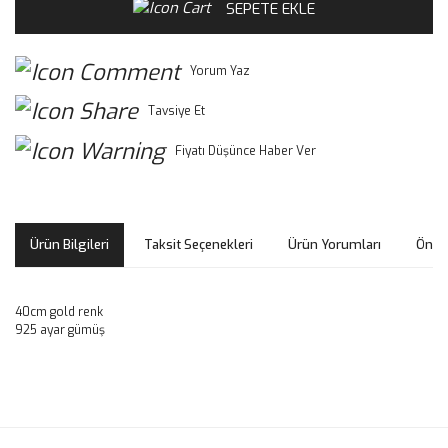
SEPETE EKLE
Yorum Yaz
Tavsiye Et
Fiyatı Düşünce Haber Ver
Ürün Bilgileri
Taksit Seçenekleri
Ürün Yorumları
Öneri
40cm gold renk
925 ayar gümüş
Bu ürünün fiyat bilgisi, resim, ürün açıklamalarında ve diğer
konularda yetersiz gördüğünüz noktaları öneri formunu
Bu ürüne ilk yorumu siz yapın!
kullanarak tarafımıza iletebilirsiniz.
Görüş ve önerileriniz için teşekkür ederiz.