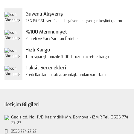
Görüş ve önerileriniz için teşekkür ederiz.
Yorum Yaz
Güvenli Alışveriş
Ürün resmi kalitesiz, bozuk veya görüntülenemiyor.
256 Bit SSL sertifikası ile güvenli alışverişin keyfini çıkarın.
Ürün açıklamasında eksik bilgiler bulunuyor.
%100 Memnuniyet
Ürün bilgilerinde hatalar bulunuyor.
Kaliteli ve Fark Yaratan Ürünler
Ürün fiyatı diğer sitelerden daha pahalı.
Hızlı Kargo
Bu ürüne benzer farklı alternatifler olmalı.
Tüm siparişlerinizde 1000 TL üzeri ücretsiz kargo
Taksit Seçenekleri
Kredi Kartlarına taksit avantajlarından yararlanın.
Gönder
İletişim Bilgileri
Gediz cd. No: 11/D Kazımdirik Mh. Bornova - İZMİR Tel: 0536 774
27 27
0536 774 27 27