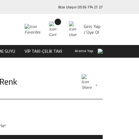
Bize Ulaşın 0536 774 27 27
Giriş Yap
/ Üye Ol
ME SUYU
VİP TAKI-ÇELİK TAKI
Arama Yap
 Renk
le!