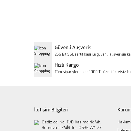
Bu ürünün fiyat bilgisi, resim, ürün açıklamalarınd
Görüş ve önerileriniz için teşekkür ederiz.
Ürün resmi kalitesiz, bozuk veya görüntülenem
Ürün açıklamasında eksik bilgiler bulunuyor.
Ürün bilgilerinde hatalar bulunuyor.
Güvenli Alışveriş
Ürün fiyatı diğer sitelerden daha pahalı.
256 Bit SSL sertifikası ile güvenli alışverişin key
Bu ürüne benzer farklı alternatifler olmalı.
Hızlı Kargo
Tüm siparişlerinizde 1000 TL üzeri ücretsiz k
İletişim Bilgileri
Kurum
Gediz cd. No: 11/D Kazımdirik Mh.
Hakkım
Bornova - İZMİR Tel: 0536 774 27
İletişim