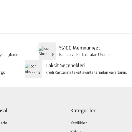
a ve diğer konularda yetersiz gördüğünüz noktaları öneri formunu kullanar
Bu ürüne ilk yorumu siz yapın!
iyor.
Yorum Yaz
%100 Memnuniyet
fini çıkarın.
Kaliteli ve Fark Yaratan Ürünler
Taksit Seçenekleri
argo
Kredi Kartlarına taksit avantajlarından yararlanın.
Gönder
sal
Kategoriler
ızda
Yenilikler
Kolye