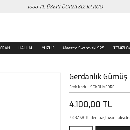
1000 TL ÜZERİ ÜCRETSİZ KARGO
MERAN
HALHAL
YÜZÜK
Maestro Swarovski 925
TEMİZLE
Gerdanlık Gümüş
Stok Kodu
SGKDHAFDR8
4.100,00 TL
* 437,68 TL den başlayan taksitler