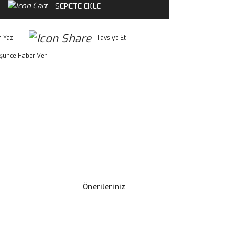
SEPETE EKLE
 Yaz
Tavsiye Et
üşünce Haber Ver
Önerileriniz