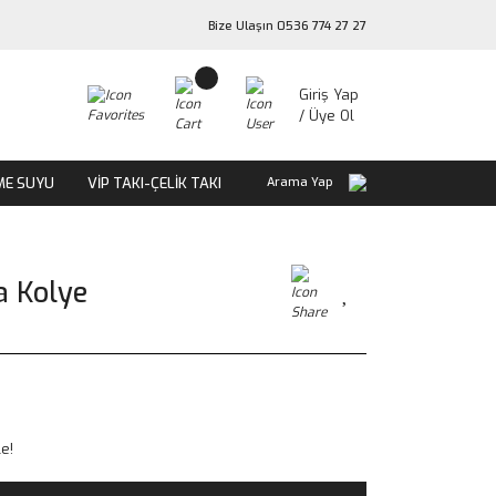
Bize Ulaşın 0536 774 27 27
Giriş Yap
/ Üye Ol
ME SUYU
VİP TAKI-ÇELİK TAKI
Arama Yap
 Kolye
le!