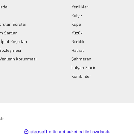
ızda
Yenilikler
Kolye
orulan Sorular
Küpe
m Şartları
Yüzük
 İptal Koşulları
Bileklik
k Sözleşmesi
Halhal
 Verilerin Korunması
Şahmeran
İtalyan Zincir
Kombinler
dır.
ile
ideasoft
e-