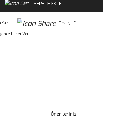
SEPETE EKLE
 Yaz
Tavsiye Et
üşünce Haber Ver
Önerileriniz