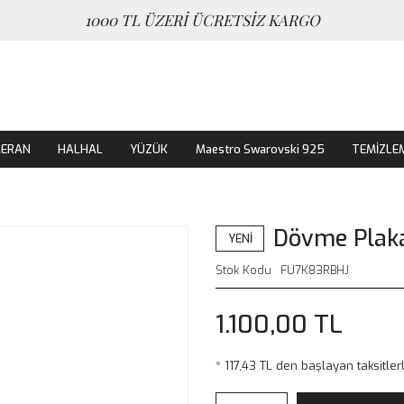
1000 TL ÜZERİ ÜCRETSİZ KARGO
MERAN
HALHAL
YÜZÜK
Maestro Swarovski 925
TEMİZLE
Dövme Plaka
YENİ
Stok Kodu
FU7K83RBHJ
1.100,00 TL
* 117,43 TL den başlayan taksitler