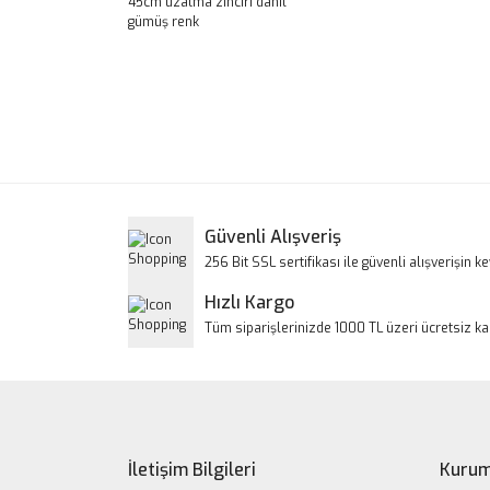
45cm uzatma zinciri dahil
gümüş renk
Bu ürünün fiyat bilgisi, resim, ürün açıklamalarınd
Görüş ve önerileriniz için teşekkür ederiz.
Ürün resmi kalitesiz, bozuk veya görüntülenem
Ürün açıklamasında eksik bilgiler bulunuyor.
Ürün bilgilerinde hatalar bulunuyor.
Güvenli Alışveriş
Ürün fiyatı diğer sitelerden daha pahalı.
256 Bit SSL sertifikası ile güvenli alışverişin key
Bu ürüne benzer farklı alternatifler olmalı.
Hızlı Kargo
Tüm siparişlerinizde 1000 TL üzeri ücretsiz k
İletişim Bilgileri
Kurum