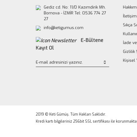
Gediz cd. No: 11/D Kazımdirik Mh.
Hakkım
Bornova - İZMİR Tel: 0536 774 27
İletişim
27
Sıkça S
info@ketigumus.com
Kullanı
E-Bültene
İade ve
Kayıt Ol
Gizlili
Kişisel
2019 © Keti Gümüş. Tüm Hakları Saklıdır.
Kredi kartı bilgileriniz 256bit SSL sertifikası ile korunmakta