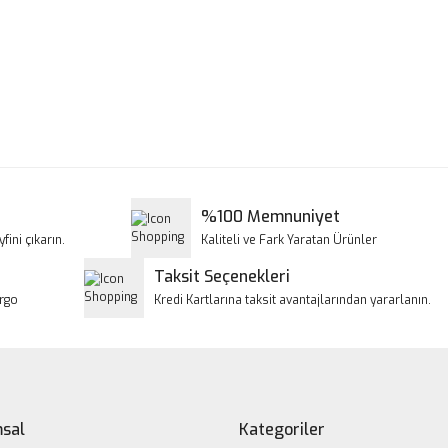
a ve diğer konularda yetersiz gördüğünüz noktaları öneri formunu kullanar
Bu ürüne ilk yorumu siz yapın!
iyor.
Yorum Yaz
%100 Memnuniyet
fini çıkarın.
Kaliteli ve Fark Yaratan Ürünler
Taksit Seçenekleri
argo
Kredi Kartlarına taksit avantajlarından yararlanın.
Gönder
sal
Kategoriler