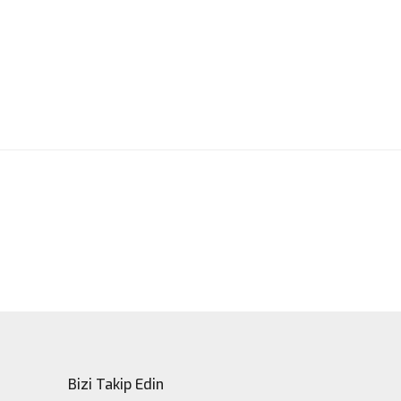
ak tarafımıza iletebilirsiniz.
Bizi Takip Edin