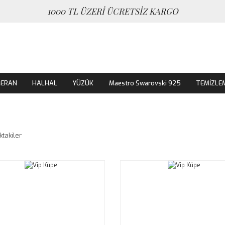
1000 TL ÜZERİ ÜCRETSİZ KARGO
MERAN
HALHAL
YÜZÜK
Maestro Swarovski 925
TEMİZLE
ktakiler