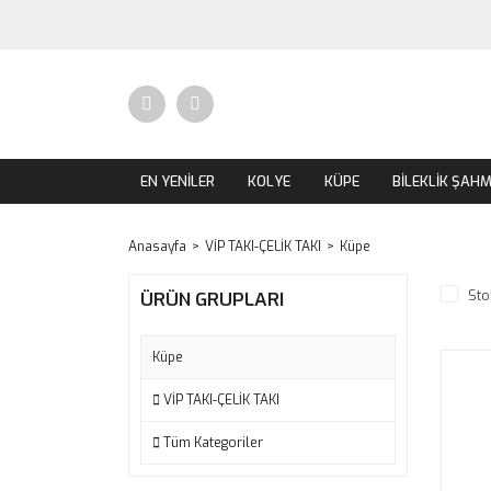
EN YENİLER
KOLYE
KÜPE
BİLEKLİK ŞAH
Anasayfa
VİP TAKI-ÇELİK TAKI
Küpe
Sto
ÜRÜN GRUPLARI
Küpe
VİP TAKI-ÇELİK TAKI
Tüm Kategoriler