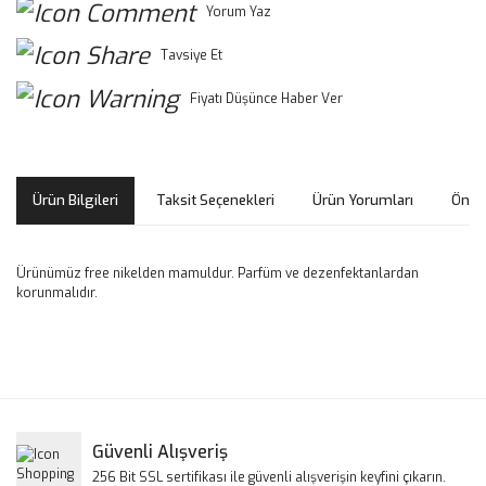
Yorum Yaz
Tavsiye Et
Fiyatı Düşünce Haber Ver
Ürün Bilgileri
Taksit Seçenekleri
Ürün Yorumları
Öneri
Ürünümüz free nikelden mamuldur. Parfüm ve dezenfektanlardan
korunmalıdır.
Bu ürünün fiyat bilgisi, resim, ürün açıklamalarında ve diğer
konularda yetersiz gördüğünüz noktaları öneri formunu
Bu ürüne ilk yorumu siz yapın!
kullanarak tarafımıza iletebilirsiniz.
Görüş ve önerileriniz için teşekkür ederiz.
Yorum Yaz
Güvenli Alışveriş
Ürün resmi kalitesiz, bozuk veya görüntülenemiyor.
256 Bit SSL sertifikası ile güvenli alışverişin keyfini çıkarın.