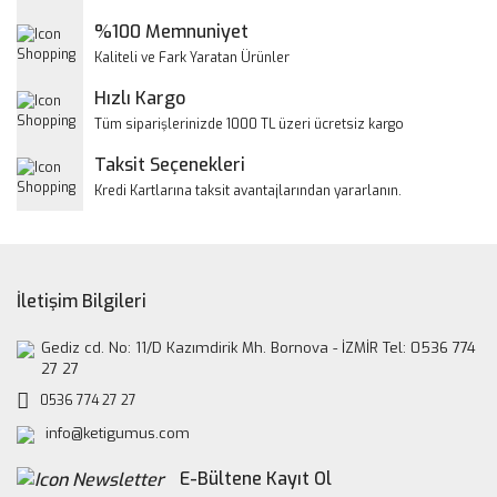
Ürün açıklamasında eksik bilgiler bulunuyor.
%100 Memnuniyet
Ürün bilgilerinde hatalar bulunuyor.
Kaliteli ve Fark Yaratan Ürünler
Ürün fiyatı diğer sitelerden daha pahalı.
Hızlı Kargo
Bu ürüne benzer farklı alternatifler olmalı.
Tüm siparişlerinizde 1000 TL üzeri ücretsiz kargo
Taksit Seçenekleri
Kredi Kartlarına taksit avantajlarından yararlanın.
Gönder
İletişim Bilgileri
Gediz cd. No: 11/D Kazımdirik Mh. Bornova - İZMİR Tel: 0536 774
27 27
0536 774 27 27
info@ketigumus.com
E-Bültene Kayıt Ol