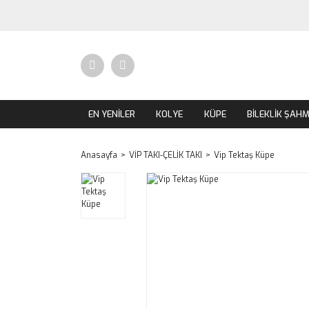
EN YENİLER
KOLYE
KÜPE
BİLEKLİK ŞAH
Anasayfa
VİP TAKI-ÇELİK TAKI
Vip Tektaş Küpe