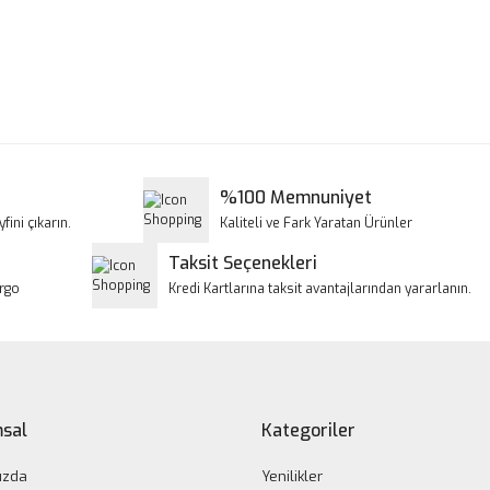
a ve diğer konularda yetersiz gördüğünüz noktaları öneri formunu kullanar
Bu ürüne ilk yorumu siz yapın!
iyor.
Yorum Yaz
%100 Memnuniyet
fini çıkarın.
Kaliteli ve Fark Yaratan Ürünler
Taksit Seçenekleri
argo
Kredi Kartlarına taksit avantajlarından yararlanın.
Gönder
sal
Kategoriler
ızda
Yenilikler