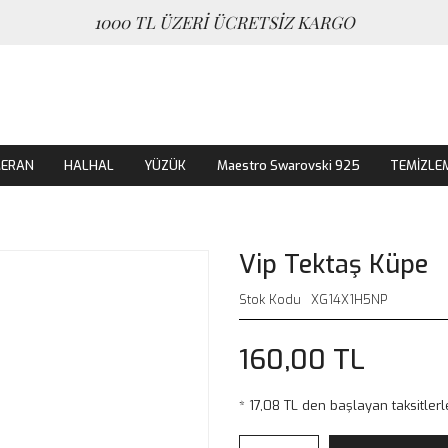
1000 TL ÜZERİ ÜCRETSİZ KARGO
MERAN
HALHAL
YÜZÜK
Maestro Swarovski 925
TEMİZLE
Vip Tektaş Küpe
Stok Kodu
XG14X1H5NP
160,00 TL
* 17,08 TL den başlayan taksitlerl