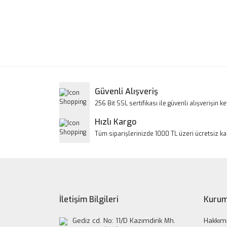
Bu ürünün fiyat bilgisi, resim, ürün açıklamalarınd
Görüş ve önerileriniz için teşekkür ederiz.
Ürün resmi kalitesiz, bozuk veya görüntülenem
Ürün açıklamasında eksik bilgiler bulunuyor.
Ürün bilgilerinde hatalar bulunuyor.
Güvenli Alışveriş
Ürün fiyatı diğer sitelerden daha pahalı.
256 Bit SSL sertifikası ile güvenli alışverişin key
Bu ürüne benzer farklı alternatifler olmalı.
Hızlı Kargo
Tüm siparişlerinizde 1000 TL üzeri ücretsiz k
İletişim Bilgileri
Kurum
Gediz cd. No: 11/D Kazımdirik Mh.
Hakkım