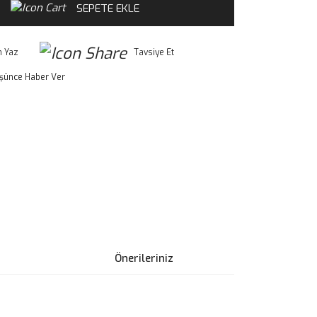
SEPETE EKLE
 Yaz
Tavsiye Et
üşünce Haber Ver
Önerileriniz