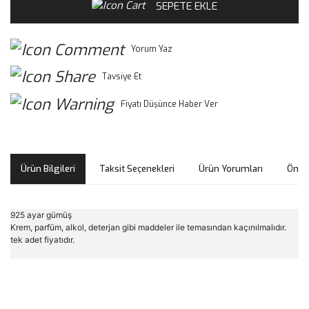
SEPETE EKLE
Yorum Yaz
Tavsiye Et
Fiyatı Düşünce Haber Ver
Ürün Bilgileri
Taksit Seçenekleri
Ürün Yorumları
Öneri
925 ayar gümüş
Krem, parfüm, alkol, deterjan gibi maddeler ile temasından kaçınılmalıdır.
tek adet fiyatıdır.
Bu ürünün fiyat bilgisi, resim, ürün açıklamalarında ve diğer
konularda yetersiz gördüğünüz noktaları öneri formunu
Bu ürüne ilk yorumu siz yapın!