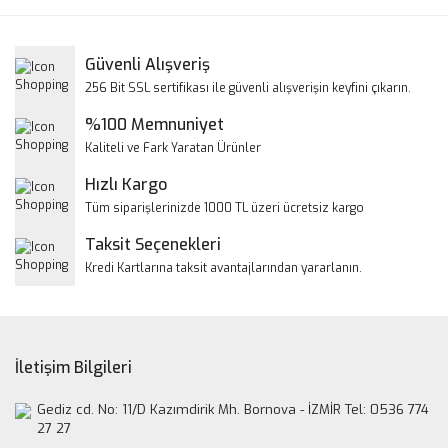
kullanarak tarafımıza iletebilirsiniz.
Görüş ve önerileriniz için teşekkür ederiz.
Yorum Yaz
Güvenli Alışveriş
Ürün resmi kalitesiz, bozuk veya görüntülenemiyor.
256 Bit SSL sertifikası ile güvenli alışverişin keyfini çıkarın.
Ürün açıklamasında eksik bilgiler bulunuyor.
%100 Memnuniyet
Ürün bilgilerinde hatalar bulunuyor.
Kaliteli ve Fark Yaratan Ürünler
Ürün fiyatı diğer sitelerden daha pahalı.
Hızlı Kargo
Bu ürüne benzer farklı alternatifler olmalı.
Tüm siparişlerinizde 1000 TL üzeri ücretsiz kargo
Taksit Seçenekleri
Kredi Kartlarına taksit avantajlarından yararlanın.
Gönder
İletişim Bilgileri
Gediz cd. No: 11/D Kazımdirik Mh. Bornova - İZMİR Tel: 0536 774
27 27