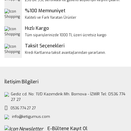
256 Bit SSL sertifikası ile güvenli alışverişin keyfini çıkarın.
Ürün açıklamasında eksik bilgiler bulunuyor.
%100 Memnuniyet
Ürün bilgilerinde hatalar bulunuyor.
Kaliteli ve Fark Yaratan Ürünler
Ürün fiyatı diğer sitelerden daha pahalı.
Hızlı Kargo
Bu ürüne benzer farklı alternatifler olmalı.
Tüm siparişlerinizde 1000 TL üzeri ücretsiz kargo
Taksit Seçenekleri
Kredi Kartlarına taksit avantajlarından yararlanın.
Gönder
İletişim Bilgileri
Gediz cd. No: 11/D Kazımdirik Mh. Bornova - İZMİR Tel: 0536 774
27 27
0536 774 27 27
info@ketigumus.com
E-Bültene Kayıt Ol