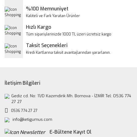
Ürün açıklamasında eksik bilgiler bulunuyor.
%100 Memnuniyet
Ürün bilgilerinde hatalar bulunuyor.
Kaliteli ve Fark Yaratan Ürünler
Ürün fiyatı diğer sitelerden daha pahalı.
Hızlı Kargo
Bu ürüne benzer farklı alternatifler olmalı.
Tüm siparişlerinizde 1000 TL üzeri ücretsiz kargo
Taksit Seçenekleri
Kredi Kartlarına taksit avantajlarından yararlanın.
Gönder
İletişim Bilgileri
Gediz cd. No: 11/D Kazımdirik Mh. Bornova - İZMİR Tel: 0536 774
27 27
0536 774 27 27
info@ketigumus.com
E-Bültene Kayıt Ol