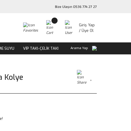
Bize Ulaşın 0536 774 27 27
Giriş Yap
/ Üye Ol
ME SUYU
VİP TAKI-ÇELİK TAKI
Arama Yap
a Kolye
e!