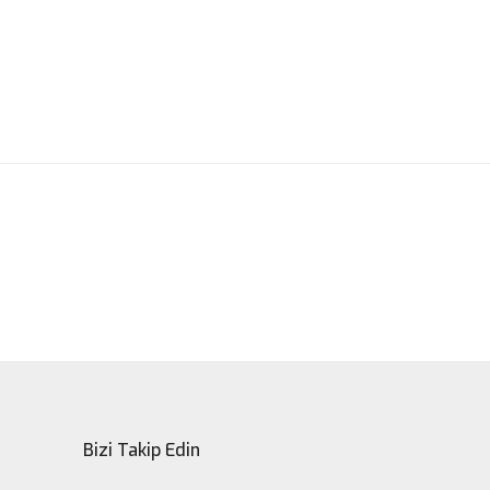
ak tarafımıza iletebilirsiniz.
Bizi Takip Edin