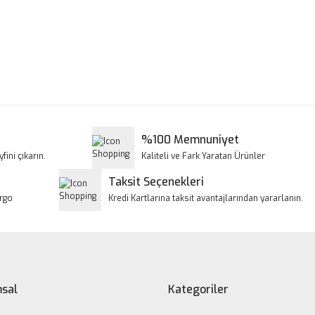
a ve diğer konularda yetersiz gördüğünüz noktaları öneri formunu kullanar
Bu ürüne ilk yorumu siz yapın!
iyor.
Yorum Yaz
%100 Memnuniyet
fini çıkarın.
Kaliteli ve Fark Yaratan Ürünler
Taksit Seçenekleri
argo
Kredi Kartlarına taksit avantajlarından yararlanın.
Gönder
sal
Kategoriler