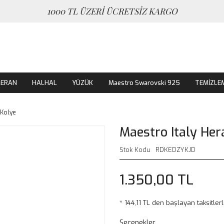
1000 TL ÜZERİ ÜCRETSİZ KARGO
MERAN
HALHAL
YÜZÜK
Maestro Swarovski 925
TEMİZLE
 Kolye
Maestro Italy Her
Stok Kodu
RDKEDZYKJD
1.350,00 TL
* 144,11 TL den başlayan taksitlerl
Seçenekler