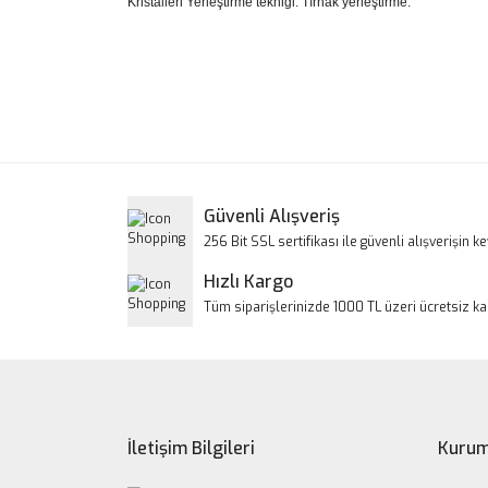
Kristalleri Yerleştirme tekniği: Tırnak yerleştirme.
Bu ürünün fiyat bilgisi, resim, ürün açıklamalarınd
Görüş ve önerileriniz için teşekkür ederiz.
Ürün resmi kalitesiz, bozuk veya görüntülenem
Ürün açıklamasında eksik bilgiler bulunuyor.
Ürün bilgilerinde hatalar bulunuyor.
Güvenli Alışveriş
Ürün fiyatı diğer sitelerden daha pahalı.
256 Bit SSL sertifikası ile güvenli alışverişin key
Bu ürüne benzer farklı alternatifler olmalı.
Hızlı Kargo
Tüm siparişlerinizde 1000 TL üzeri ücretsiz k
İletişim Bilgileri
Kurum