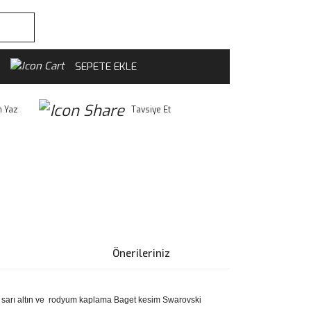
SEPETE EKLE
 Yaz
Tavsiye Et
Önerileriniz
ine sarı altın ve rodyum kaplama Baget kesim Swarovski