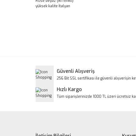
Rose beyaz (iki renkli)
yüksek kalite İtalyan
Bu ürünün fiyat bilgisi, resim, ürün açıklamalarınd
Görüş ve önerileriniz için teşekkür ederiz.
Ürün resmi kalitesiz, bozuk veya görüntülenem
Ürün açıklamasında eksik bilgiler bulunuyor.
Ürün bilgilerinde hatalar bulunuyor.
Güvenli Alışveriş
Ürün fiyatı diğer sitelerden daha pahalı.
256 Bit SSL sertifikası ile güvenli alışverişin key
Bu ürüne benzer farklı alternatifler olmalı.
Hızlı Kargo
Tüm siparişlerinizde 1000 TL üzeri ücretsiz k
İletişim Bilgileri
Kurum