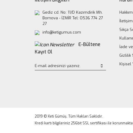
Gediz cd. No: 11/D Kazımdirik Mh.
Hakkım
Bornova - İZMİR Tel: 0536 774 27
İletişim
27
Sıkça S
info@ketigumus.com
Kullanı
E-Bültene
İade ve
Kayıt Ol
Gizlili
Kişisel
2019 © Keti Gümüş. Tüm Hakları Saklıdır.
Kredi kartı bilgileriniz 256bit SSL sertifikası ile korunmakta