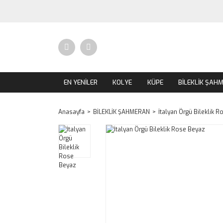
EN YENİLER
KOLYE
KÜPE
BİLEKLİK ŞAH
Anasayfa
BİLEKLİK ŞAHMERAN
İtalyan Örgü Bileklik 