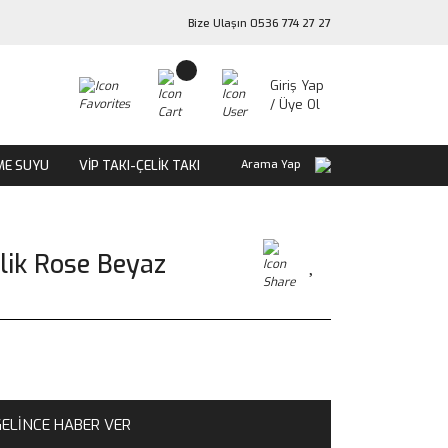
Bize Ulaşın 0536 774 27 27
Giriş Yap
/ Üye Ol
ME SUYU
VİP TAKI-ÇELİK TAKI
Arama Yap
klik Rose Beyaz
ELİNCE HABER VER