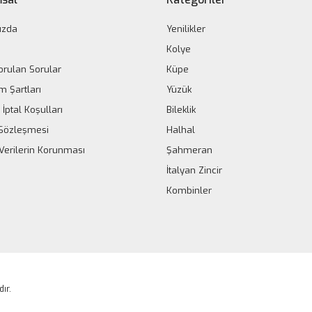
ızda
Yenilikler
Kolye
orulan Sorular
Küpe
m Şartları
Yüzük
 İptal Koşulları
Bileklik
k Sözleşmesi
Halhal
 Verilerin Korunması
Şahmeran
İtalyan Zincir
Kombinler
dır.