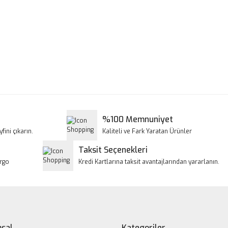
a ve diğer konularda yetersiz gördüğünüz noktaları öneri formunu kullanar
Bu ürüne ilk yorumu siz yapın!
iyor.
Yorum Yaz
%100 Memnuniyet
fini çıkarın.
Kaliteli ve Fark Yaratan Ürünler
Taksit Seçenekleri
argo
Kredi Kartlarına taksit avantajlarından yararlanın.
Gönder
sal
Kategoriler