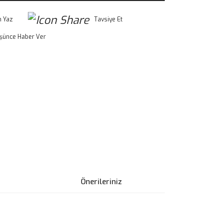
 Yaz
Tavsiye Et
üşünce Haber Ver
Önerileriniz