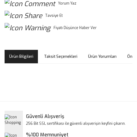
Yorum Yaz
Tavsiye Et
Fiyatı Düşünce Haber Ver
Ürün Bilgileri
Taksit Seçenekleri
Ürün Yorumları
Öneri
Bu ürünün fiyat bilgisi, resim, ürün açıklamalarında ve diğer
konularda yetersiz gördüğünüz noktaları öneri formunu
Bu ürüne ilk yorumu siz yapın!
kullanarak tarafımıza iletebilirsiniz.
Görüş ve önerileriniz için teşekkür ederiz.
Yorum Yaz
Güvenli Alışveriş
Ürün resmi kalitesiz, bozuk veya görüntülenemiyor.
256 Bit SSL sertifikası ile güvenli alışverişin keyfini çıkarın.
Ürün açıklamasında eksik bilgiler bulunuyor.
%100 Memnuniyet