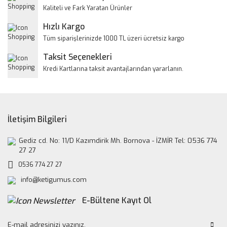
Ürün bilgilerinde hatalar bulunuyor.
Kaliteli ve Fark Yaratan Ürünler
Ürün fiyatı diğer sitelerden daha pahalı.
Hızlı Kargo
Bu ürüne benzer farklı alternatifler olmalı.
Tüm siparişlerinizde 1000 TL üzeri ücretsiz kargo
Taksit Seçenekleri
Kredi Kartlarına taksit avantajlarından yararlanın.
Gönder
İletişim Bilgileri
Gediz cd. No: 11/D Kazımdirik Mh. Bornova - İZMİR Tel: 0536 774
27 27
0536 774 27 27
info@ketigumus.com
E-Bültene Kayıt Ol