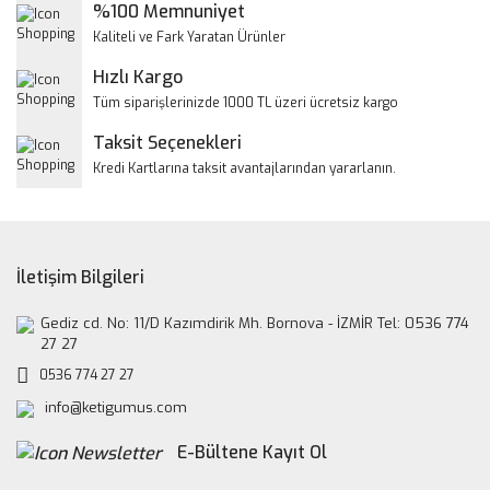
%100 Memnuniyet
Ürün bilgilerinde hatalar bulunuyor.
Kaliteli ve Fark Yaratan Ürünler
Ürün fiyatı diğer sitelerden daha pahalı.
Hızlı Kargo
Bu ürüne benzer farklı alternatifler olmalı.
Tüm siparişlerinizde 1000 TL üzeri ücretsiz kargo
Taksit Seçenekleri
Kredi Kartlarına taksit avantajlarından yararlanın.
Gönder
İletişim Bilgileri
Gediz cd. No: 11/D Kazımdirik Mh. Bornova - İZMİR Tel: 0536 774
27 27
0536 774 27 27
info@ketigumus.com
E-Bültene Kayıt Ol