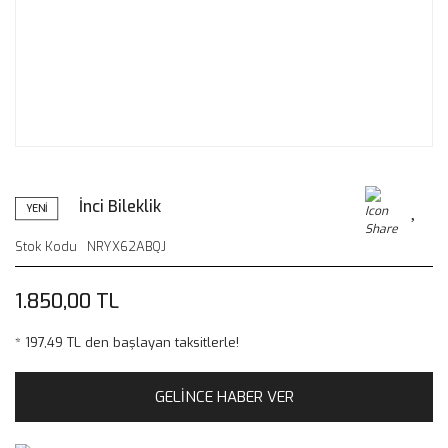
İnci Bileklik
YENİ
Stok Kodu
NRYX62ABQJ
1.850,00 TL
* 197,49 TL den başlayan taksitlerle!
GELİNCE HABER VER