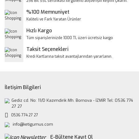
256 Bit SSL sertifikası ile güvenli alışverişin keyfini çıkarın.
Ürün açıklamasında eksik bilgiler bulunuyor.
%100 Memnuniyet
Ürün bilgilerinde hatalar bulunuyor.
Kaliteli ve Fark Yaratan Ürünler
Ürün fiyatı diğer sitelerden daha pahalı.
Hızlı Kargo
Bu ürüne benzer farklı alternatifler olmalı.
Tüm siparişlerinizde 1000 TL üzeri ücretsiz kargo
Taksit Seçenekleri
Kredi Kartlarına taksit avantajlarından yararlanın.
Gönder
İletişim Bilgileri
Gediz cd. No: 11/D Kazımdirik Mh. Bornova - İZMİR Tel: 0536 774
27 27
0536 774 27 27
info@ketigumus.com
E-Bültene Kayıt Ol