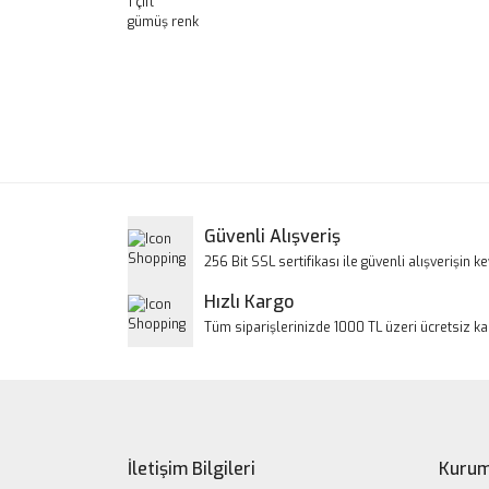
1 çift
gümüş renk
Bu ürünün fiyat bilgisi, resim, ürün açıklamalarınd
Görüş ve önerileriniz için teşekkür ederiz.
Ürün resmi kalitesiz, bozuk veya görüntülenem
Ürün açıklamasında eksik bilgiler bulunuyor.
Ürün bilgilerinde hatalar bulunuyor.
Güvenli Alışveriş
Ürün fiyatı diğer sitelerden daha pahalı.
256 Bit SSL sertifikası ile güvenli alışverişin key
Bu ürüne benzer farklı alternatifler olmalı.
Hızlı Kargo
Tüm siparişlerinizde 1000 TL üzeri ücretsiz k
İletişim Bilgileri
Kurum