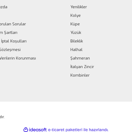
ızda
Yenilikler
Kolye
orulan Sorular
Küpe
m Şartları
Yüzük
 İptal Koşulları
Bileklik
k Sözleşmesi
Halhal
 Verilerin Korunması
Şahmeran
İtalyan Zincir
Kombinler
dır.
ile
ideasoft
e-