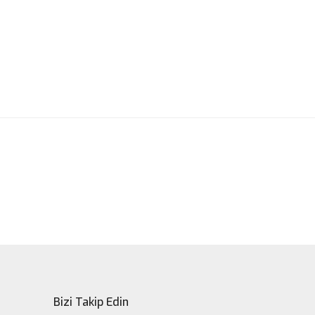
ak tarafımıza iletebilirsiniz.
Bizi Takip Edin