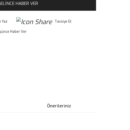
ELİNCE HABER VER
 Yaz
Tavsiye Et
üşünce Haber Ver
Önerileriniz