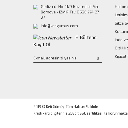
Gediz cd. No: 11/D Kazımdirik Mh.
Hakkım
Bornova - İZMİR Tel: 0536 774 27
İletişim
27
Sıkça S
info@ketigumus.com
Kullanı
E-Bültene
İade ve
Kayıt Ol
Gizlili
Kişisel
2019 © Keti Gümüş. Tüm Hakları Saklıdır.
Kredi kartı bilgileriniz 256bit SSL sertifikası ile korunmakta