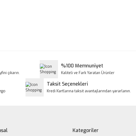
a ve diğer konularda yetersiz gördüğünüz noktaları öneri formunu kullanar
Bu ürüne ilk yorumu siz yapın!
iyor.
Yorum Yaz
%100 Memnuniyet
fini çıkarın.
Kaliteli ve Fark Yaratan Ürünler
Taksit Seçenekleri
argo
Kredi Kartlarına taksit avantajlarından yararlanın.
Gönder
sal
Kategoriler