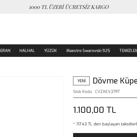
1000 TL ÜZERİ ÜCRETSİZ KARGO
MERAN
HALHAL
YÜZÜK
Maestro Swarovski 925
TEMİZLE
Dövme Küpe
YENİ
Stok Kodu
CVZAEV37RT
1.100,00 TL
* 117,43 TL den başlayan taksitler