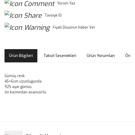
Yorum Yaz
Tavsiye Et
Fiyatı Düşünce Haber Ver
Ürün Bilgileri
Taksit Seçenekleri
Ürün Yorumları
Öneri
Gümüş renk
45+6cm uzunluğunda
925 ayar gümüş
ön kısmından asansörlü
Bu ürünün fiyat bilgisi, resim, ürün açıklamalarında ve diğer
konularda yetersiz gördüğünüz noktaları öneri formunu
Bu ürüne ilk yorumu siz yapın!
kullanarak tarafımıza iletebilirsiniz.
Görüş ve önerileriniz için teşekkür ederiz.
Yorum Yaz