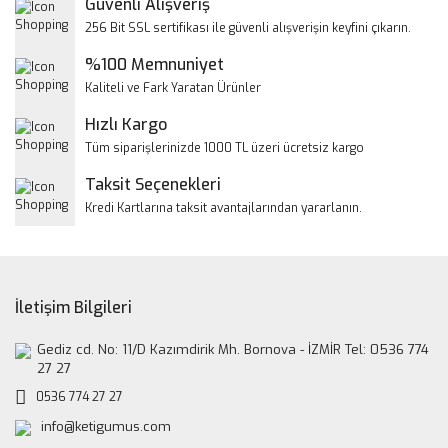
Güvenli Alışveriş
Ürün resmi kalitesiz, bozuk veya görüntülenemiyor.
256 Bit SSL sertifikası ile güvenli alışverişin keyfini çıkarın.
Ürün açıklamasında eksik bilgiler bulunuyor.
%100 Memnuniyet
Ürün bilgilerinde hatalar bulunuyor.
Kaliteli ve Fark Yaratan Ürünler
Ürün fiyatı diğer sitelerden daha pahalı.
Hızlı Kargo
Bu ürüne benzer farklı alternatifler olmalı.
Tüm siparişlerinizde 1000 TL üzeri ücretsiz kargo
Taksit Seçenekleri
Kredi Kartlarına taksit avantajlarından yararlanın.
Gönder
İletişim Bilgileri
Gediz cd. No: 11/D Kazımdirik Mh. Bornova - İZMİR Tel: 0536 774
27 27
0536 774 27 27
info@ketigumus.com