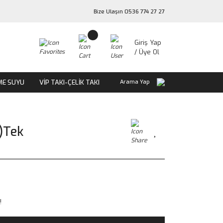
Bize Ulaşın 0536 774 27 27
Giriş Yap
/ Üye Ol
ME SUYU
VİP TAKI-ÇELİK TAKI
Arama Yap
)Tek
!