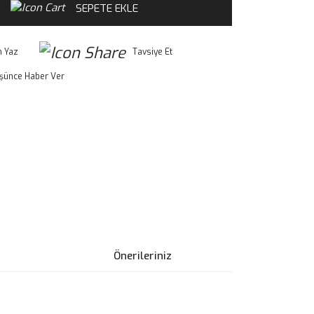
SEPETE EKLE
 Yaz
Tavsiye Et
üşünce Haber Ver
Önerileriniz