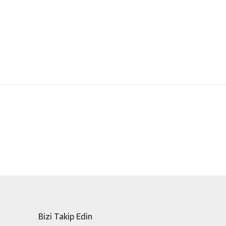
ak tarafımıza iletebilirsiniz.
Bizi Takip Edin