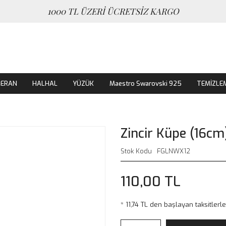
1000 TL ÜZERİ ÜCRETSİZ KARGO
MERAN
HALHAL
YÜZÜK
Maestro Swarovski 925
TEMİZLE
Zincir Küpe (16cm
Stok Kodu
FGLNWX12
110,00 TL
* 11,74 TL den başlayan taksitlerle