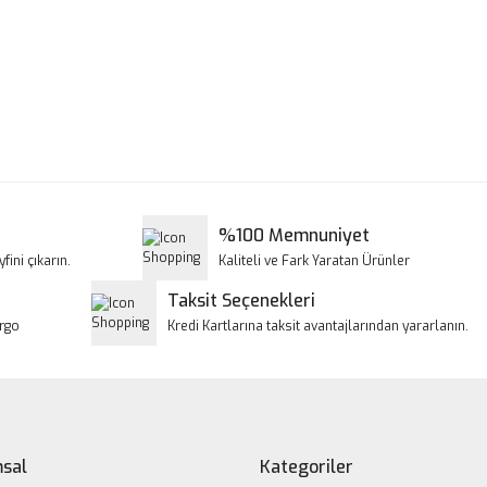
a ve diğer konularda yetersiz gördüğünüz noktaları öneri formunu kullanar
Bu ürüne ilk yorumu siz yapın!
iyor.
Yorum Yaz
%100 Memnuniyet
fini çıkarın.
Kaliteli ve Fark Yaratan Ürünler
Taksit Seçenekleri
argo
Kredi Kartlarına taksit avantajlarından yararlanın.
Gönder
sal
Kategoriler