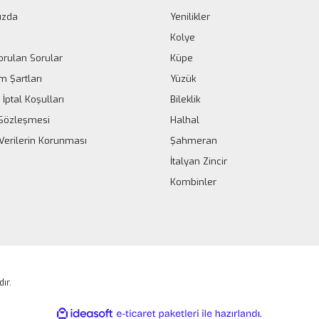
ızda
Yenilikler
Kolye
orulan Sorular
Küpe
m Şartları
Yüzük
 İptal Koşulları
Bileklik
k Sözleşmesi
Halhal
 Verilerin Korunması
Şahmeran
İtalyan Zincir
Kombinler
dır.
ile
ideasoft
e-