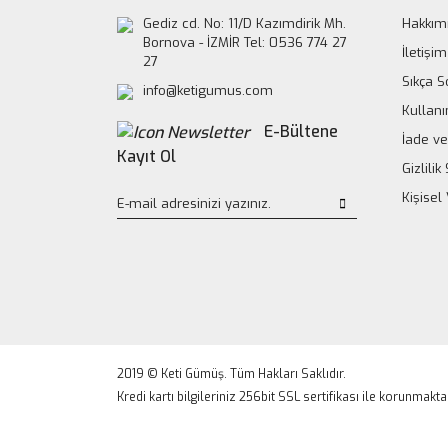
Gediz cd. No: 11/D Kazımdirik Mh.
Hakkım
Bornova - İZMİR Tel: 0536 774 27
İletişim
27
Sıkça S
info@ketigumus.com
Kullanı
E-Bültene
İade ve
Kayıt Ol
Gizlili
Kişisel
2019 © Keti Gümüş. Tüm Hakları Saklıdır.
Kredi kartı bilgileriniz 256bit SSL sertifikası ile korunmakta