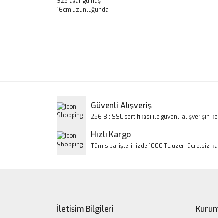
925 ayar gümüş
16cm uzunluğunda
Bu ürünün fiyat bilgisi, resim, ürün açıklamalarınd
Görüş ve önerileriniz için teşekkür ederiz.
Ürün resmi kalitesiz, bozuk veya görüntülenem
Ürün açıklamasında eksik bilgiler bulunuyor.
Ürün bilgilerinde hatalar bulunuyor.
Güvenli Alışveriş
Ürün fiyatı diğer sitelerden daha pahalı.
256 Bit SSL sertifikası ile güvenli alışverişin key
Bu ürüne benzer farklı alternatifler olmalı.
Hızlı Kargo
Tüm siparişlerinizde 1000 TL üzeri ücretsiz k
İletişim Bilgileri
Kurum