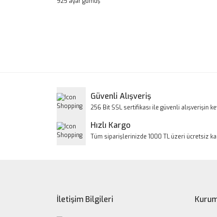
925 ayar gümüş
Bu ürünün fiyat bilgisi, resim, ürün açıklamalarınd
Görüş ve önerileriniz için teşekkür ederiz.
Ürün resmi kalitesiz, bozuk veya görüntülenem
Ürün açıklamasında eksik bilgiler bulunuyor.
Ürün bilgilerinde hatalar bulunuyor.
Güvenli Alışveriş
Ürün fiyatı diğer sitelerden daha pahalı.
256 Bit SSL sertifikası ile güvenli alışverişin key
Bu ürüne benzer farklı alternatifler olmalı.
Hızlı Kargo
Tüm siparişlerinizde 1000 TL üzeri ücretsiz k
İletişim Bilgileri
Kurum