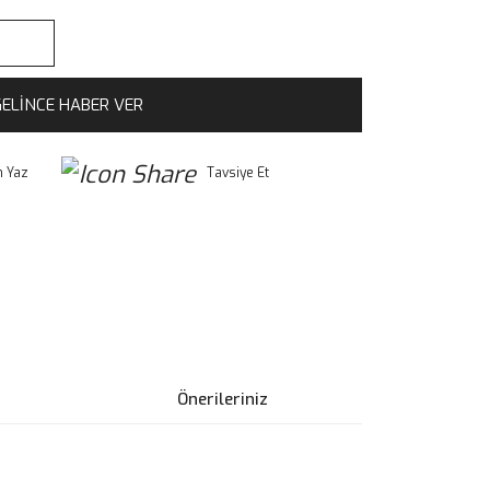
ELİNCE HABER VER
 Yaz
Tavsiye Et
Önerileriniz