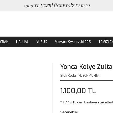
1000 TL ÜZERİ ÜCRETSİZ KARGO
MERAN
HALHAL
YÜZÜK
Maestro Swarovski 925
TEMİZLE
Yonca Kolye Zulta
Stok Kodu
7DBCNMUH64
1.100,00 TL
* 117,43 TL den başlayan taksitler
Seçenekler