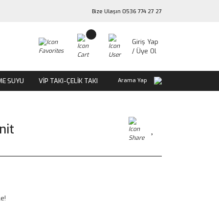
Bize Ulaşın 0536 774 27 27
Giriş Yap
/ Üye Ol
ME SUYU
VİP TAKI-ÇELİK TAKI
Arama Yap
nit
le!