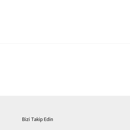
ak tarafımıza iletebilirsiniz.
Bizi Takip Edin