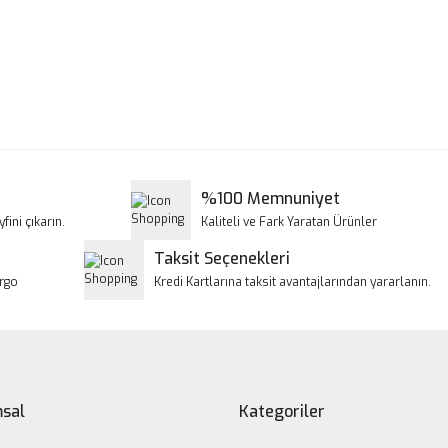
a ve diğer konularda yetersiz gördüğünüz noktaları öneri formunu kullanar
Bu ürüne ilk yorumu siz yapın!
iyor.
Yorum Yaz
%100 Memnuniyet
fini çıkarın.
Kaliteli ve Fark Yaratan Ürünler
Taksit Seçenekleri
argo
Kredi Kartlarına taksit avantajlarından yararlanın.
Gönder
sal
Kategoriler