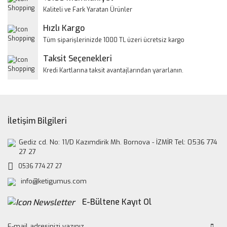
Ürün bilgilerinde hatalar bulunuyor.
Kaliteli ve Fark Yaratan Ürünler
Ürün fiyatı diğer sitelerden daha pahalı.
Hızlı Kargo
Bu ürüne benzer farklı alternatifler olmalı.
Tüm siparişlerinizde 1000 TL üzeri ücretsiz kargo
Taksit Seçenekleri
Kredi Kartlarına taksit avantajlarından yararlanın.
Gönder
İletişim Bilgileri
Gediz cd. No: 11/D Kazımdirik Mh. Bornova - İZMİR Tel: 0536 774
27 27
0536 774 27 27
info@ketigumus.com
E-Bültene Kayıt Ol