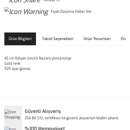
Fiyatı Düşünce Haber Ver
Ürün Bilgileri
Taksit Seçenekleri
Ürün Yorumları
Öneri
45 cm İtalyan zincirli Nazarlı yonca kolye
Gold renk
925 ayar gümüş
Bu ürünün fiyat bilgisi, resim, ürün açıklamalarında ve diğer
konularda yetersiz gördüğünüz noktaları öneri formunu
Bu ürüne ilk yorumu siz yapın!
kullanarak tarafımıza iletebilirsiniz.
Görüş ve önerileriniz için teşekkür ederiz.
Yorum Yaz
Güvenli Alışveriş
Ürün resmi kalitesiz, bozuk veya görüntülenemiyor.
256 Bit SSL sertifikası ile güvenli alışverişin keyfini çıkarın.
Ürün açıklamasında eksik bilgiler bulunuyor.
%100 Memnuniyet