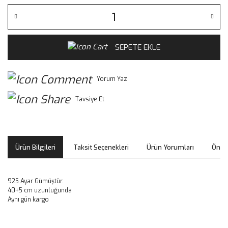
SEPETE EKLE
Yorum Yaz
Tavsiye Et
Ürün Bilgileri
Taksit Seçenekleri
Ürün Yorumları
Öneri
925 Ayar Gümüştür.
40+5 cm uzunluğunda
Aynı gün kargo
Bu ürünün fiyat bilgisi, resim, ürün açıklamalarında ve diğer