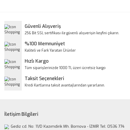
konularda yetersiz gördüğünüz noktaları öneri formunu
Bu ürüne ilk yorumu siz yapın!
kullanarak tarafımıza iletebilirsiniz.
Görüş ve önerileriniz için teşekkür ederiz.
Yorum Yaz
Güvenli Alışveriş
Ürün resmi kalitesiz, bozuk veya görüntülenemiyor.
256 Bit SSL sertifikası ile güvenli alışverişin keyfini çıkarın.
Ürün açıklamasında eksik bilgiler bulunuyor.
%100 Memnuniyet
Ürün bilgilerinde hatalar bulunuyor.
Kaliteli ve Fark Yaratan Ürünler
Ürün fiyatı diğer sitelerden daha pahalı.
Hızlı Kargo
Bu ürüne benzer farklı alternatifler olmalı.
Tüm siparişlerinizde 1000 TL üzeri ücretsiz kargo
Taksit Seçenekleri
Kredi Kartlarına taksit avantajlarından yararlanın.
Gönder
İletişim Bilgileri
Gediz cd. No: 11/D Kazımdirik Mh. Bornova - İZMİR Tel: 0536 774