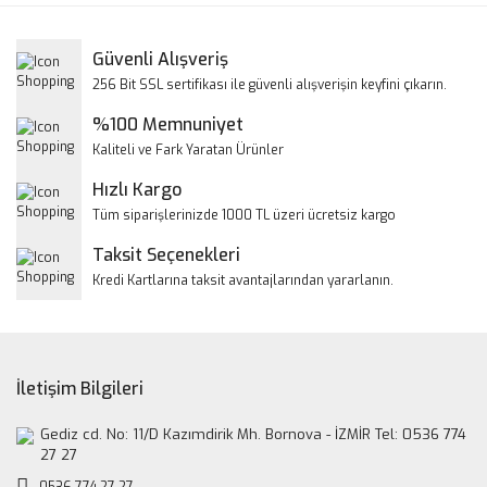
Görüş ve önerileriniz için teşekkür ederiz.
Yorum Yaz
Güvenli Alışveriş
Ürün resmi kalitesiz, bozuk veya görüntülenemiyor.
256 Bit SSL sertifikası ile güvenli alışverişin keyfini çıkarın.
Ürün açıklamasında eksik bilgiler bulunuyor.
%100 Memnuniyet
Ürün bilgilerinde hatalar bulunuyor.
Kaliteli ve Fark Yaratan Ürünler
Ürün fiyatı diğer sitelerden daha pahalı.
Hızlı Kargo
Bu ürüne benzer farklı alternatifler olmalı.
Tüm siparişlerinizde 1000 TL üzeri ücretsiz kargo
Taksit Seçenekleri
Kredi Kartlarına taksit avantajlarından yararlanın.
Gönder
İletişim Bilgileri
Gediz cd. No: 11/D Kazımdirik Mh. Bornova - İZMİR Tel: 0536 774
27 27
0536 774 27 27