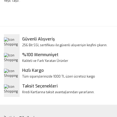
Yeşil Taşlı .
Bu ürünün fiyat bilgisi, resim, ürün açıklamalarında ve diğer
konularda yetersiz gördüğünüz noktaları öneri formunu
Bu ürüne ilk yorumu siz yapın!
kullanarak tarafımıza iletebilirsiniz.
Görüş ve önerileriniz için teşekkür ederiz.
Yorum Yaz
Güvenli Alışveriş
Ürün resmi kalitesiz, bozuk veya görüntülenemiyor.
256 Bit SSL sertifikası ile güvenli alışverişin keyfini çıkarın.
Ürün açıklamasında eksik bilgiler bulunuyor.
%100 Memnuniyet
Ürün bilgilerinde hatalar bulunuyor.
Kaliteli ve Fark Yaratan Ürünler
Ürün fiyatı diğer sitelerden daha pahalı.
Hızlı Kargo
Bu ürüne benzer farklı alternatifler olmalı.
Tüm siparişlerinizde 1000 TL üzeri ücretsiz kargo
Taksit Seçenekleri
Kredi Kartlarına taksit avantajlarından yararlanın.
Gönder