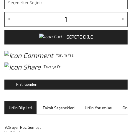
SEPETE EKLE
Yorum Yaz
Tavsiye Et
Hızlı Gönderi
Ürün Bilgileri
Taksit Seçenekleri
Ürün Yorumları
Öneri
925 ayar Roz Gümüş ,