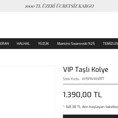
1000 TL ÜZERİ ÜCRETSİZ KARGO
MERAN
HALHAL
YÜZÜK
Maestro Swarovski 925
TEMİZLE
VIP Taşlı Kolye
Stok Kodu
AP9PWMNPPT
1.390,00 TL
* 148,38 TL den başlayan taksitler