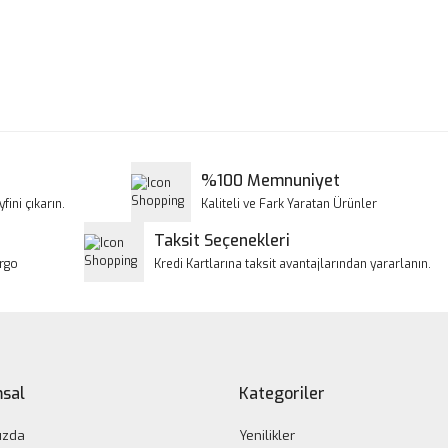
a ve diğer konularda yetersiz gördüğünüz noktaları öneri formunu kullanar
Bu ürüne ilk yorumu siz yapın!
iyor.
Yorum Yaz
%100 Memnuniyet
fini çıkarın.
Kaliteli ve Fark Yaratan Ürünler
Taksit Seçenekleri
argo
Kredi Kartlarına taksit avantajlarından yararlanın.
Gönder
sal
Kategoriler
ızda
Yenilikler