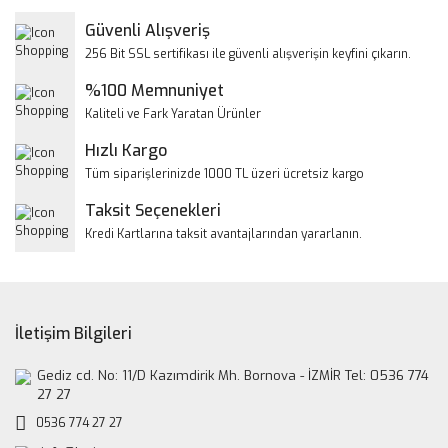
Yorum Yaz
Güvenli Alışveriş
Ürün resmi kalitesiz, bozuk veya görüntülenemiyor.
256 Bit SSL sertifikası ile güvenli alışverişin keyfini çıkarın.
Ürün açıklamasında eksik bilgiler bulunuyor.
%100 Memnuniyet
Ürün bilgilerinde hatalar bulunuyor.
Kaliteli ve Fark Yaratan Ürünler
Ürün fiyatı diğer sitelerden daha pahalı.
Hızlı Kargo
Bu ürüne benzer farklı alternatifler olmalı.
Tüm siparişlerinizde 1000 TL üzeri ücretsiz kargo
Taksit Seçenekleri
Kredi Kartlarına taksit avantajlarından yararlanın.
Gönder
İletişim Bilgileri
Gediz cd. No: 11/D Kazımdirik Mh. Bornova - İZMİR Tel: 0536 774
27 27
0536 774 27 27