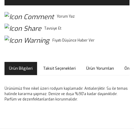
Yorum Yaz
Tavsiye Et
Fiyatı Düşünce Haber Ver
Ürün Bilgileri
Taksit Seçenekleri
Ürün Yorumları
Öneri
Ürünümüz free nikel üzeri rodyum kaplamadır. Antialerjiktir. Su ile temas
halinde kararma yapmaz. Denize ve duşa %90'a kadar dayanıklıdır.
Parfüm ve dezenfektanlardan korunmalıdır.
Bu ürünün fiyat bilgisi, resim, ürün açıklamalarında ve diğer
konularda yetersiz gördüğünüz noktaları öneri formunu
Bu ürüne ilk yorumu siz yapın!
kullanarak tarafımıza iletebilirsiniz.
Görüş ve önerileriniz için teşekkür ederiz.